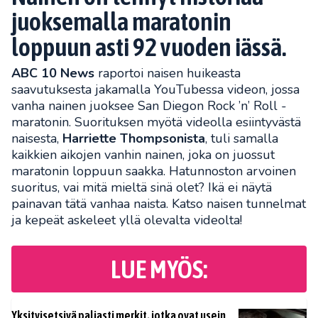
juoksemalla maratonin
loppuun asti 92 vuoden iässä.
ABC 10 News
raportoi naisen huikeasta
saavutuksesta jakamalla YouTubessa videon, jossa
vanha nainen juoksee San Diegon Rock ’n’ Roll -
maratonin. Suorituksen myötä videolla esiintyvästä
naisesta,
Harriette Thompsonista
, tuli samalla
kaikkien aikojen vanhin nainen, joka on juossut
maratonin loppuun saakka. Hatunnoston arvoinen
suoritus, vai mitä mieltä sinä olet? Ikä ei näytä
painavan tätä vanhaa naista. Katso naisen tunnelmat
ja kepeät askeleet yllä olevalta videolta!
LUE MYÖS:
Yksityisetsivä paljasti merkit, jotka ovat usein