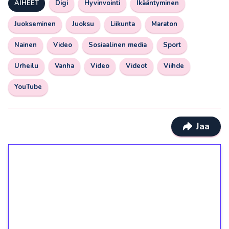
AIHEET
Digi
Hyvinvointi
Ikääntyminen
Juokseminen
Juoksu
Liikunta
Maraton
Nainen
Video
Sosiaalinen media
Sport
Urheilu
Vanha
Video
Videot
Viihde
YouTube
Jaa
1€ = 10€ arvosta
ilmaiskierroksia ilman
kierrätystä!
Talleta 1€