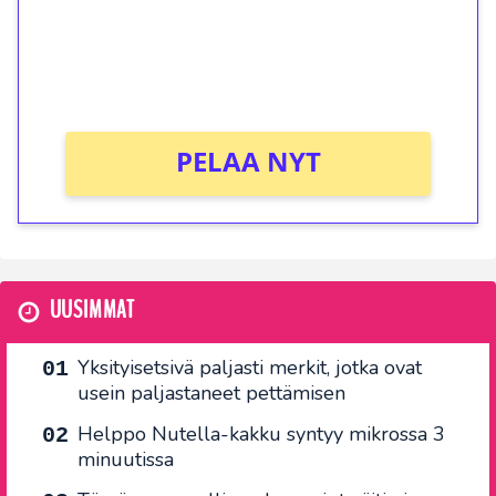
Saat heti 50 ilmaiskierrosta Tuohi 1000 -
peliin (arvo 0,20€ per kierros)!
Ei kierrätysvaatimusta!
PELAA NYT
UUSIMMAT
Yksityisetsivä paljasti merkit, jotka ovat
usein paljastaneet pettämisen
Helppo Nutella-kakku syntyy mikrossa 3
minuutissa