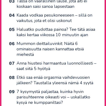
Tässä on vaarallinen lause, jota äiti ei
koskaan saisi sanoa lapsestaan
Kaada vodkaa pesukoneeseen – sillä on
vaikutus, jota et olisi uskonut
Haluatko pudottaa painoa? Tee tätä asiaa
kaksi kertaa viikossa 10 minuutin ajan
Mummon deittailuvinkit: Näitä 6
ominaisuutta naisen kannattaa etsiä
miehestä
Anna hiustesi harmaantua luonnollisesti –
saat siitä 5 hyötyä
Etkö saa enää orgasmia vaihdevuosien
jälkeen? Taustalla yleensä nämä 4 syytä
7 kysymystä paljastaa, kuinka hyvin
parisuhteenne oikeasti voi – uskallatko
kysyä ne kumppaniltasi?