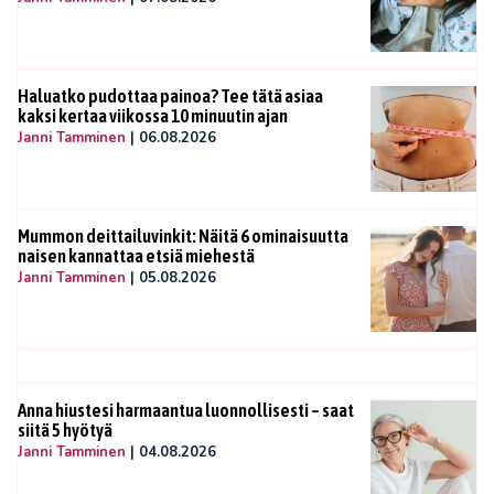
Haluatko pudottaa painoa? Tee tätä asiaa
kaksi kertaa viikossa 10 minuutin ajan
Janni Tamminen
|
06.08.2026
Mummon deittailuvinkit: Näitä 6 ominaisuutta
naisen kannattaa etsiä miehestä
Janni Tamminen
|
05.08.2026
Anna hiustesi harmaantua luonnollisesti – saat
siitä 5 hyötyä
Janni Tamminen
|
04.08.2026