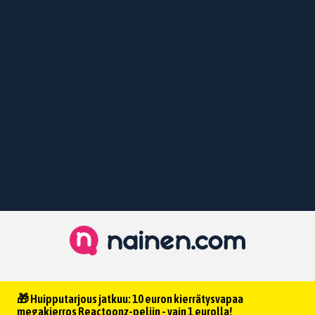
🎁 Huipputarjous jatkuu: 10 euron kierrätysvapaa
megakierros Reactoonz-peliin - vain 1 eurolla!