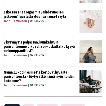
Etkö saa enää orgasmia vaihdevuosien
jälkeen? Taustalla yleensä nämä 4 syytä
Janni Tamminen
|
03.08.2026
7 kysymystä paljastaa, kuinka hyvin
parisuhteenne oikeasti voi – uskallatko kysyä
ne kumppaniltasi?
Janni Tamminen
|
02.08.2026
Nämä 11 kodin esinettä kertovat hyvästä
parisuhteesta – löytyvätkö nämä myös teidän
kotoanne?
Janni Tamminen
|
01.08.2026