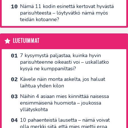
Nämä 11 kodin esinettä kertovat hyvästä
parisuhteesta – löytyvätkö nämä myös
teidän kotoanne?
LUETUIMMAT
7 kysymystä paljastaa, kuinka hyvin
parisuhteenne oikeasti voi – uskallatko
kysyä ne kumppaniltasi?
Kävele näin monta askelta, jos haluat
laihtua yhden kilon
Näihin 4 asiaan mies kiinnittää naisessa
ensimmäisenä huomiota – joukossa
yllätyskohta
10 pahaenteistä lausetta – nämä voivat
olla merkki siitä, että mies miettii eroa