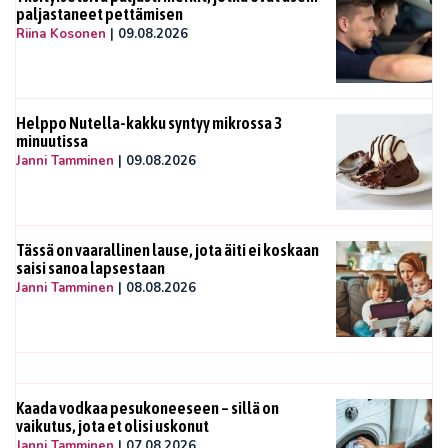
paljastaneet pettämisen
Riina Kosonen
|
09.08.2026
Helppo Nutella-kakku syntyy mikrossa 3
minuutissa
Janni Tamminen
|
09.08.2026
Tässä on vaarallinen lause, jota äiti ei koskaan
saisi sanoa lapsestaan
Janni Tamminen
|
08.08.2026
Kaada vodkaa pesukoneeseen – sillä on
vaikutus, jota et olisi uskonut
Janni Tamminen
|
07.08.2026