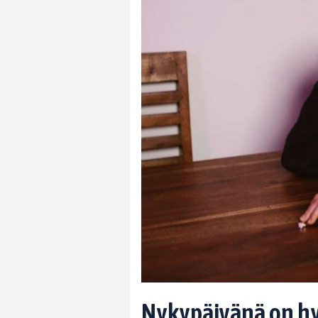
Nykypäivänä on hyv