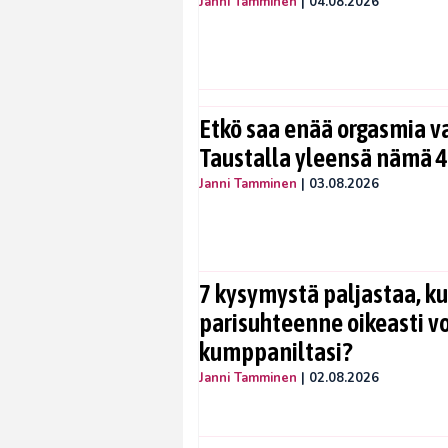
Janni Tamminen
|
04.08.2026
Etkö saa enää orgasmia v
Taustalla yleensä nämä 4
Janni Tamminen
|
03.08.2026
7 kysymystä paljastaa, ku
parisuhteenne oikeasti vo
kumppaniltasi?
Janni Tamminen
|
02.08.2026