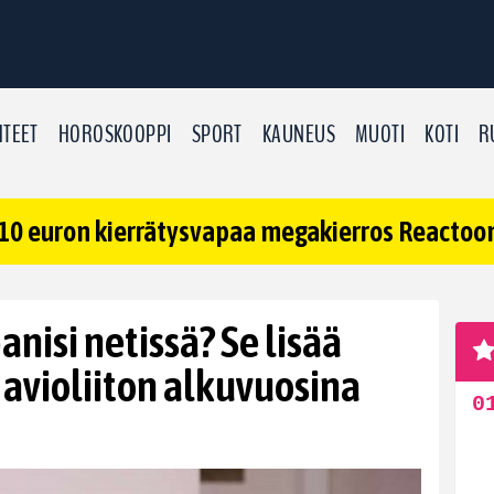
TEET
HOROSKOOPPI
SPORT
KAUNEUS
MUOTI
KOTI
R
10 euron kierrätysvapaa megakierros Reactoonz
nisi netissä? Se lisää
ä avioliiton alkuvuosina