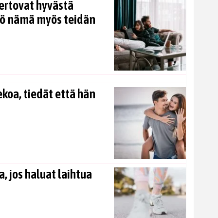
ertovat hyvästä
kö nämä myös teidän
koa, tiedät että hän
, jos haluat laihtua