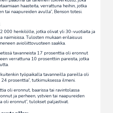
linen pääoma tai läheinen tukiverkosto, joka
htaamiaan haasteita, verrattuna heihin, jotka
n tai naapureiden avulla”, Benson totesi.
u
 000 henkilölle, jotka olivat yli 30-vuotiaita ja
na naimisissa. Tulosten mukaan erilaisuus
meneen avioliittovuoteen saakka.
etissä tavanneista 17 prosenttia oli eronnut
een verrattuna 10 prosenttiin pareista, jotka
utta.
kuitenkin työpaikalla tavanneilla pareilla oli
24 prosenttia”, tutkimuksessa ilmeni.
ia oli eronnut, baarissa tai ravintolassa
ronnut ja perheen, ystvien tai naapureiden
 oli eronnut”, tulokset paljastivat.