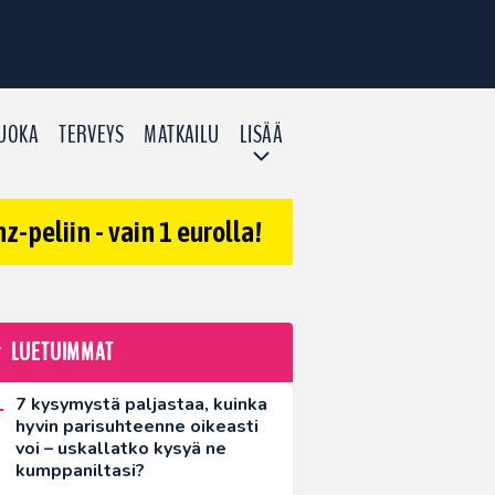
UOKA
TERVEYS
MATKAILU
LISÄÄ
-peliin - vain 1 eurolla!
LUETUIMMAT
7 kysymystä paljastaa, kuinka
hyvin parisuhteenne oikeasti
voi – uskallatko kysyä ne
kumppaniltasi?