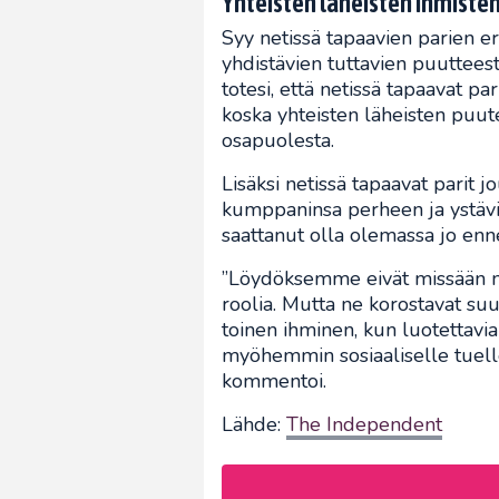
Yhteisten läheisten ihmiste
Syy netissä tapaavien parien ero
yhdistävien tuttavien puuttees
totesi, että netissä tapaavat p
koska yhteisten läheisten puut
osapuolesta.
Lisäksi netissä tapaavat parit
kumppaninsa perheen ja ystävien
saattanut olla olemassa jo enne
”Löydöksemme eivät missään ni
roolia. Mutta ne korostavat su
toinen ihminen, kun luotettavia
myöhemmin sosiaaliselle tuelle 
kommentoi.
Lähde:
The Independent