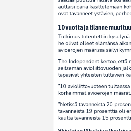
saattaa puuttua riittävä sosiaa
auttaisi paria käsittelemään ko
ovat tavanneet ystävien, perhee
10 vuotta ja tilanne muuttu
Tutkimus toteutettiin kyselynä 2
he olivat olleet elämänsä aika
avioerojen määrissä säilyi kym
The Independent kertoo, että n
seitsemän avioliittovuoden jälk
tapasivat yhteisten tuttavien ka
”10 avioliittovuoteen tultaessa 
korkeimmat avioerojen määrät, 
”Netissä tavanneista 20 prosentt
tavanneista 19 prosenttia oli e
kautta tavanneista 15 prosenttia