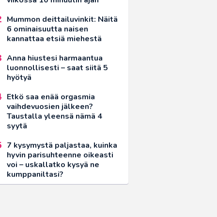
Mummon deittailuvinkit: Näitä
6 ominaisuutta naisen
kannattaa etsiä miehestä
Anna hiustesi harmaantua
luonnollisesti – saat siitä 5
hyötyä
Etkö saa enää orgasmia
vaihdevuosien jälkeen?
Taustalla yleensä nämä 4
syytä
7 kysymystä paljastaa, kuinka
hyvin parisuhteenne oikeasti
voi – uskallatko kysyä ne
kumppaniltasi?