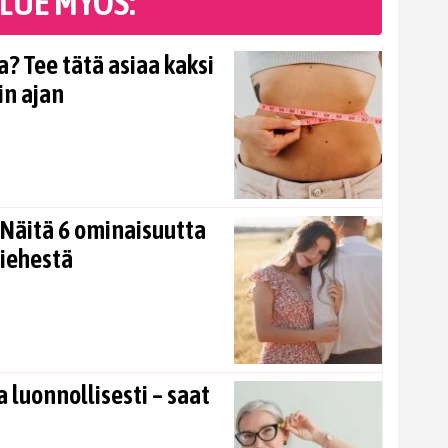
LUE MYÖS:
? Tee tätä asiaa kaksi
in ajan
Näitä 6 ominaisuutta
miehestä
 luonnollisesti – saat