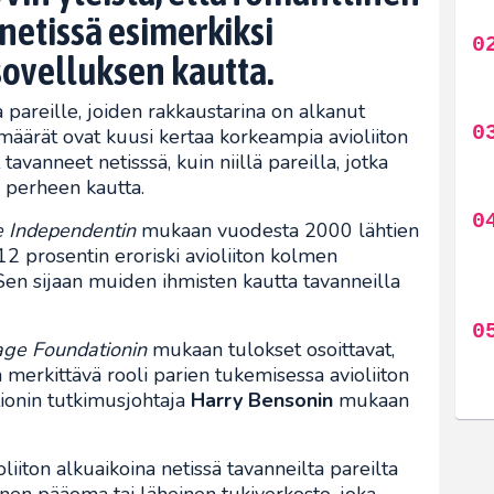
netissä esimerkiksi
-sovelluksen kautta.
a pareille, joiden rakkaustarina on alkanut
äärät ovat kuusi kertaa korkeampia avioliiton
tavanneet netisssä, kuin niillä pareilla, jotka
i perheen kautta.
 Independentin
mukaan vuodesta 2000 lähtien
 12 prosentin eroriski avioliiton kolmen
en sijaan muiden ihmisten kautta tavanneilla
age Foundationin
mukaan tulokset osoittavat,
on merkittävä rooli parien tukemisessa avioliiton
ionin tutkimusjohtaja
Harry Bensonin
mukaan
liiton alkuaikoina netissä tavanneilta pareilta