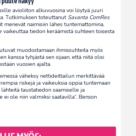
n puute näkyy
ille avioliiton alkuvuosina voi löytyä juuri
ta. Tutkimuksen toteuttanut
Savanta ComRes
arit menevät naimisiin lähes tuntemattomina,
e vaikeuttaa tiedon keräämistä suhteen toisesta
 joutuvat muodostamaan ihmissuhteita myös
 kanssa tyhjästä sen sijaan, että niitä olisi
stään vuosien ajalta.
messä väheksy nettideittailun merkittävää
urempia riskejä ja vaikeuksia oppia tuntemaan
 lähteitä taustatiedon saamiselle ja
ei ole niin valmiiksi saatavilla”, Benson