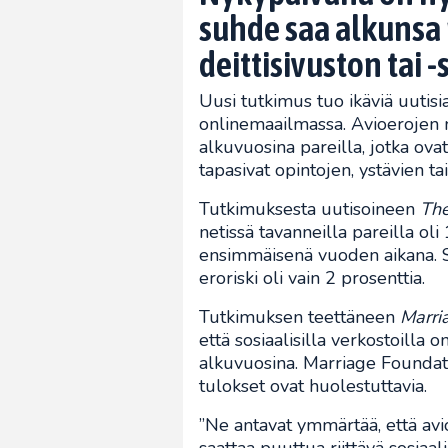
suhde saa alkunsa 
deittisivuston tai 
Uusi tutkimus tuo ikäviä uutisi
onlinemaailmassa. Avioerojen m
alkuvuosina pareilla, jotka ovat 
tapasivat opintojen, ystävien ta
Tutkimuksesta uutisoineen
The
netissä tavanneilla pareilla oli
ensimmäisenä vuoden aikana. S
eroriski oli vain 2 prosenttia.
Tutkimuksen teettäneen
Marri
että sosiaalisilla verkostoilla 
alkuvuosina. Marriage Foundat
tulokset ovat huolestuttavia.
”Ne antavat ymmärtää, että avio