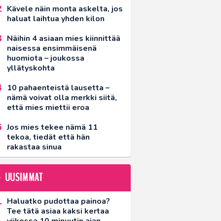
Kävele näin monta askelta, jos
haluat laihtua yhden kilon
Näihin 4 asiaan mies kiinnittää
naisessa ensimmäisenä
huomiota – joukossa
yllätyskohta
10 pahaenteistä lausetta –
nämä voivat olla merkki siitä,
että mies miettii eroa
Jos mies tekee nämä 11
tekoa, tiedät että hän
rakastaa sinua
UUSIMMAT
Haluatko pudottaa painoa?
Tee tätä asiaa kaksi kertaa
viikossa 10 minuutin ajan