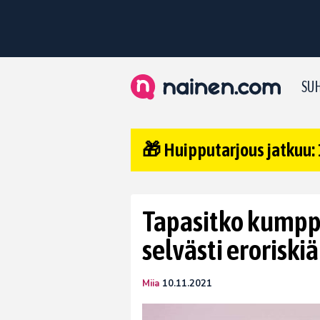
SUH
🎁 Huipputarjous jatkuu: 
Tapasitko kumppa
selvästi eroriski
Miia
10.11.2021