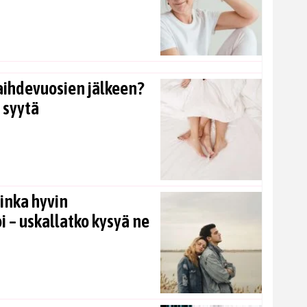
aihdevuosien jälkeen?
 syytä
inka hyvin
i – uskallatko kysyä ne