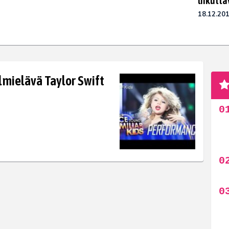
liikutta
18.12.20
lmielävä Taylor Swift