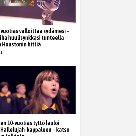
vuotias valloittaa sydämesi –
ika huulisynkkasi tunteella
 Houstonin hittiä
21
en 10-vuotias tyttö lauloi
 Hallelujah-kappaleen – katso