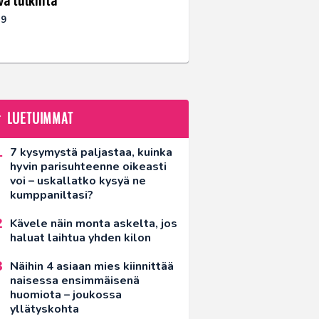
va tulkinta
19
LUETUIMMAT
7 kysymystä paljastaa, kuinka
hyvin parisuhteenne oikeasti
voi – uskallatko kysyä ne
kumppaniltasi?
Kävele näin monta askelta, jos
haluat laihtua yhden kilon
Näihin 4 asiaan mies kiinnittää
naisessa ensimmäisenä
huomiota – joukossa
yllätyskohta