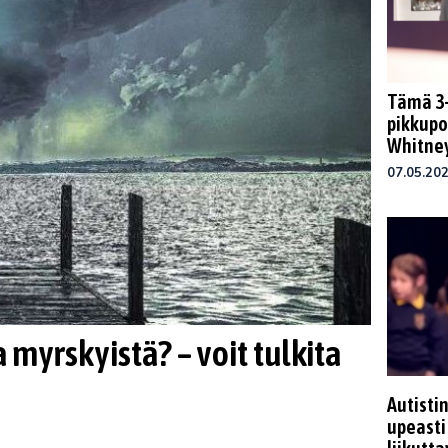
Tämä 3-
pikkupo
Whitney
07.05.20
 myrskyistä? – voit tulkita
Autistin
upeasti