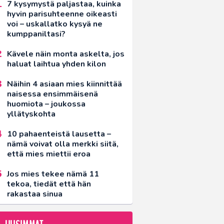
7 kysymystä paljastaa, kuinka
hyvin parisuhteenne oikeasti
voi – uskallatko kysyä ne
kumppaniltasi?
Kävele näin monta askelta, jos
haluat laihtua yhden kilon
Näihin 4 asiaan mies kiinnittää
naisessa ensimmäisenä
huomiota – joukossa
yllätyskohta
10 pahaenteistä lausetta –
nämä voivat olla merkki siitä,
että mies miettii eroa
Jos mies tekee nämä 11
tekoa, tiedät että hän
rakastaa sinua