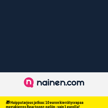
🎁 Huipputarjous jatkuu: 10 euron kierrätysvapaa
megakierros Reactoonz-peliin - vain 1 eurolla!