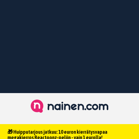
🎁 Huipputarjous jatkuu: 10 euron kierrätysvapaa
megakierros Reactoonz-peliin - vain 1 eurolla!