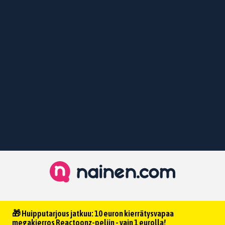
🎁 Huipputarjous jatkuu: 10 euron kierrätysvapaa
megakierros Reactoonz-peliin - vain 1 eurolla!