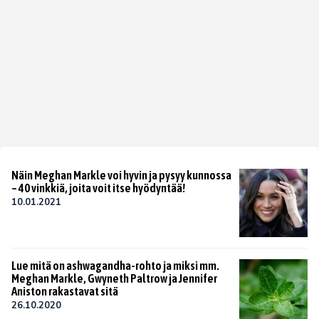
Näin Meghan Markle voi hyvin ja pysyy kunnossa
– 40 vinkkiä, joita voit itse hyödyntää!
10.01.2021
Lue mitä on ashwagandha-rohto ja miksi mm.
Meghan Markle, Gwyneth Paltrow ja Jennifer
Aniston rakastavat sitä
26.10.2020