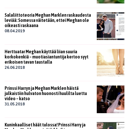
Salaliittoteoria Meghan Marklen raskaudesta
leviää: Somessa väitetään, ettei Meghan ole
oikeasti raskaana
08.04.2019
Herttuatar Meghan käyttää liian suuria
korkokenkiä – muotiasiantuntija kertoo syyt
erikoisen tavan taustalla
26.06.2018
Prinssi Harryn ja Meghan Marklen häistä
julkaistiin hulvaton huonosti huulilta luettu
video – katso
31.05.2018
Kuninkaalliset häät tulossa! Prinssi Harry ja