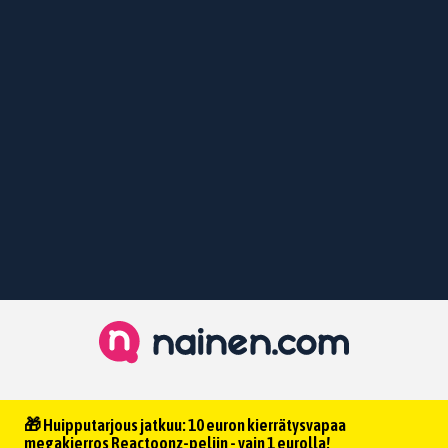
🎁 Huipputarjous jatkuu: 10 euron kierrätysvapaa
megakierros Reactoonz-peliin - vain 1 eurolla!