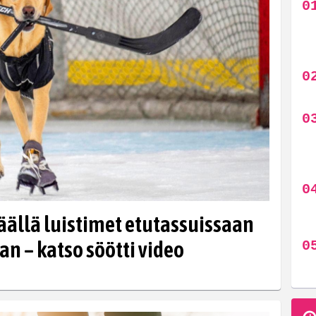
jäällä luistimet etutassuissaan
an – katso söötti video