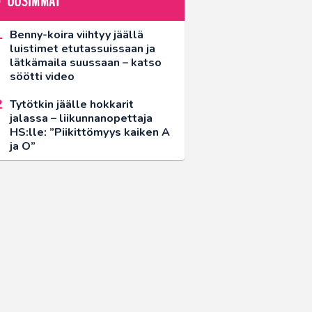
UUSIMMAT
Benny-koira viihtyy jäällä
luistimet etutassuissaan ja
lätkämaila suussaan – katso
söötti video
Tytötkin jäälle hokkarit
jalassa – liikunnanopettaja
HS:lle: ”Piikittömyys kaiken A
ja O”