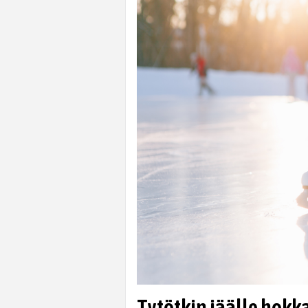
Tytötkin jäälle hokka