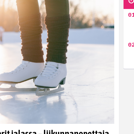
rit jalassa – liikunnanopettaja