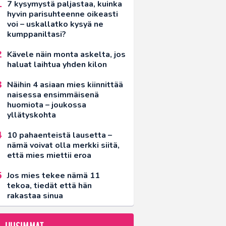
7 kysymystä paljastaa, kuinka
hyvin parisuhteenne oikeasti
voi – uskallatko kysyä ne
kumppaniltasi?
Kävele näin monta askelta, jos
haluat laihtua yhden kilon
Näihin 4 asiaan mies kiinnittää
naisessa ensimmäisenä
huomiota – joukossa
yllätyskohta
10 pahaenteistä lausetta –
nämä voivat olla merkki siitä,
että mies miettii eroa
Jos mies tekee nämä 11
tekoa, tiedät että hän
rakastaa sinua