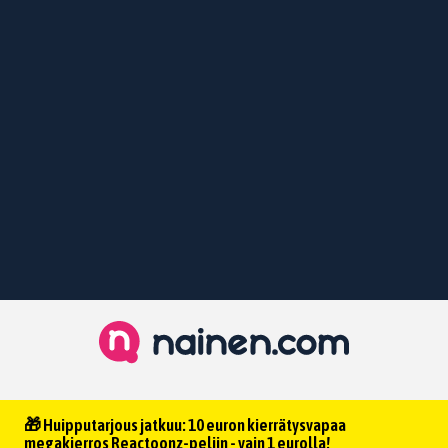
🎁 Huipputarjous jatkuu: 10 euron kierrätysvapaa
megakierros Reactoonz-peliin - vain 1 eurolla!