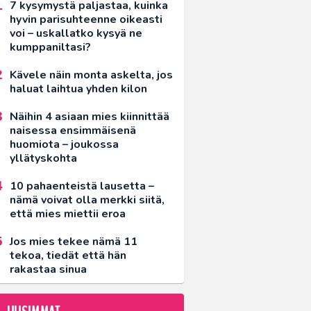
7 kysymystä paljastaa, kuinka
hyvin parisuhteenne oikeasti
voi – uskallatko kysyä ne
kumppaniltasi?
Kävele näin monta askelta, jos
haluat laihtua yhden kilon
Näihin 4 asiaan mies kiinnittää
naisessa ensimmäisenä
huomiota – joukossa
yllätyskohta
10 pahaenteistä lausetta –
nämä voivat olla merkki siitä,
että mies miettii eroa
Jos mies tekee nämä 11
tekoa, tiedät että hän
rakastaa sinua