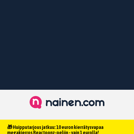
🎁 Huipputarjous jatkuu: 10 euron kierrätysvapaa
megakierros Reactoonz-peliin - vain 1 eurolla!