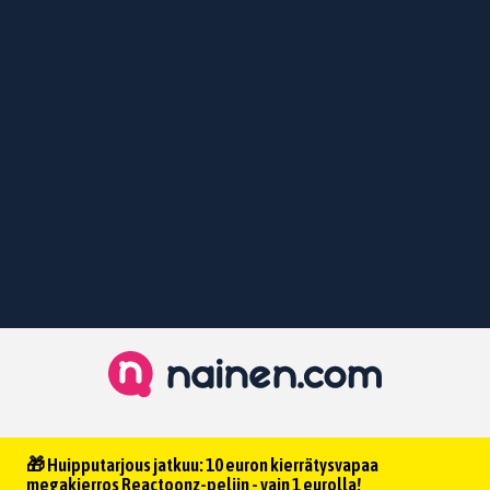
🎁 Huipputarjous jatkuu: 10 euron kierrätysvapaa
megakierros Reactoonz-peliin - vain 1 eurolla!