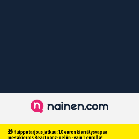
🎁 Huipputarjous jatkuu: 10 euron kierrätysvapaa
megakierros Reactoonz-peliin - vain 1 eurolla!