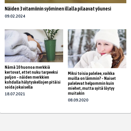
Näiden 3 vitamiinin syöminen illalla pilaavat yöunesi
09.02.2024
Nämä 10 huonoa merkkiä
kertovat, ettet nuku tarpeeksi
Miksi toisia palelee, vaikka
paljon – näiden merkkien
muilla on lämmin? – Naiset
kohdalla hälytyskellojen pitäisi
palelevat helpommin kuin
soida jokaisella
miehet, mutta syitä löytyy
muitakin
18.07.2021
08.09.2020