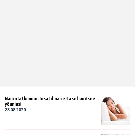
Näin otat kunnon tirsat ilman että se häiritsee
yöuniasi
28.08.2020