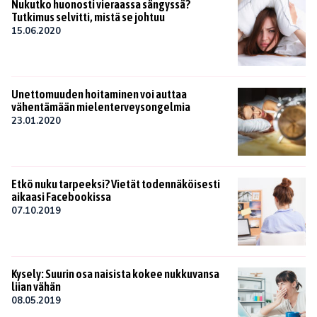
Nukutko huonosti vieraassa sängyssä?
Tutkimus selvitti, mistä se johtuu
15.06.2020
Unettomuuden hoitaminen voi auttaa
vähentämään mielenterveysongelmia
23.01.2020
Etkö nuku tarpeeksi? Vietät todennäköisesti
aikaasi Facebookissa
07.10.2019
Kysely: Suurin osa naisista kokee nukkuvansa
liian vähän
08.05.2019