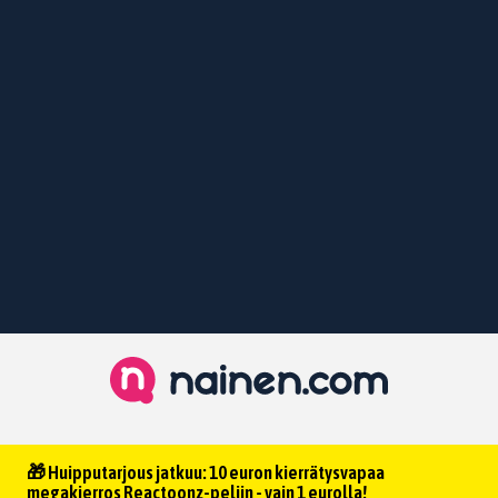
🎁 Huipputarjous jatkuu: 10 euron kierrätysvapaa
megakierros Reactoonz-peliin - vain 1 eurolla!