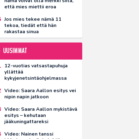
nämä voivat olla merkki siitä,
että mies miettii eroa
Jos mies tekee nämä 11
tekoa, tiedät että hän
rakastaa sinua
UUSIMMAT
12-vuotias vatsastapuhuja
yllättää
kykyjenetsintäohjelmassa
Video: Saara Aallon esitys vei
nipin napin jatkoon
Video: Saara Aallon mykistävä
esitys – kehutaan
jääkuningattareksi
Video: Nainen tanssi