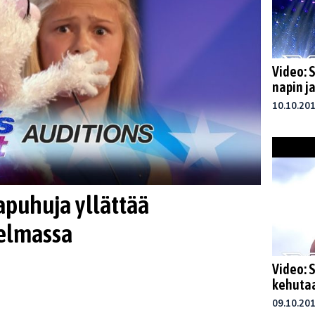
Video: S
napin j
10.10.20
apuhuja yllättää
jelmassa
Video: 
kehutaa
09.10.20