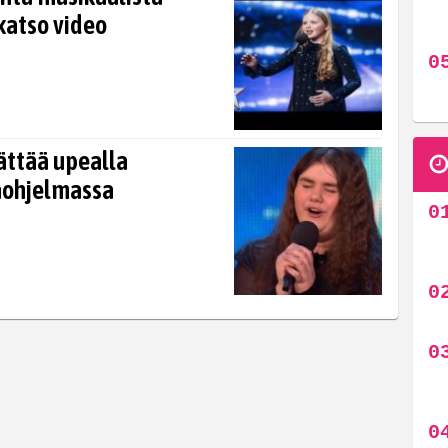
katso video
ättää upealla
äohjelmassa