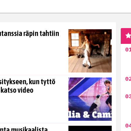
utanssia räpin tahtiin
sitykseen, kun tyttö
 katso video
nta musikaalista