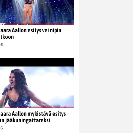
aara Aallon esitys vei nipin
atkoon
16
Saara Aallon mykistävä esitys –
n jääkuningattareksi
16