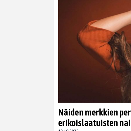
Näiden merkkien peru
erikoislaatuisten na