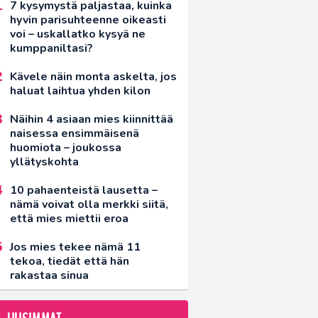
7 kysymystä paljastaa, kuinka
hyvin parisuhteenne oikeasti
voi – uskallatko kysyä ne
kumppaniltasi?
Kävele näin monta askelta, jos
haluat laihtua yhden kilon
Näihin 4 asiaan mies kiinnittää
naisessa ensimmäisenä
huomiota – joukossa
yllätyskohta
10 pahaenteistä lausetta –
nämä voivat olla merkki siitä,
että mies miettii eroa
Jos mies tekee nämä 11
tekoa, tiedät että hän
rakastaa sinua