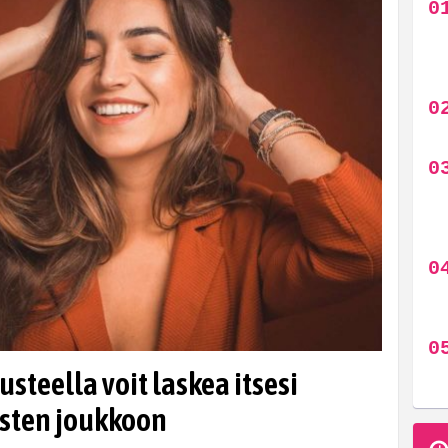
steella voit laskea itsesi
isten joukkoon