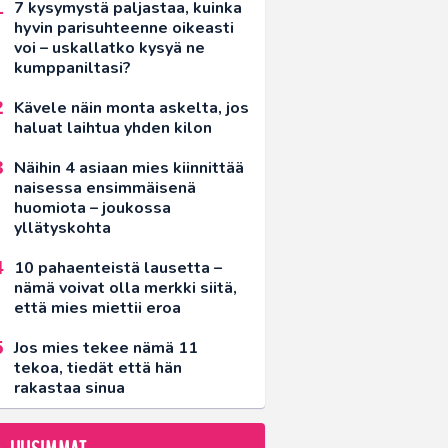
7 kysymystä paljastaa, kuinka
hyvin parisuhteenne oikeasti
voi – uskallatko kysyä ne
kumppaniltasi?
Kävele näin monta askelta, jos
haluat laihtua yhden kilon
Näihin 4 asiaan mies kiinnittää
naisessa ensimmäisenä
huomiota – joukossa
yllätyskohta
10 pahaenteistä lausetta –
nämä voivat olla merkki siitä,
että mies miettii eroa
Jos mies tekee nämä 11
tekoa, tiedät että hän
rakastaa sinua