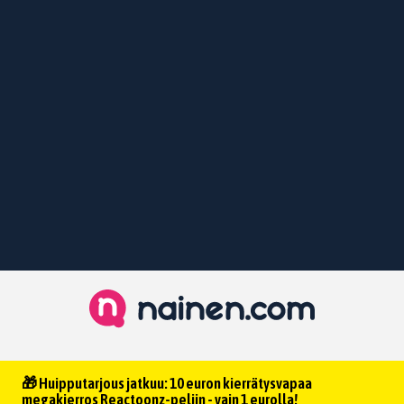
🎁 Huipputarjous jatkuu: 10 euron kierrätysvapaa
megakierros Reactoonz-peliin - vain 1 eurolla!