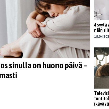
4 syytä
näin sii
19.04.20
jos sinulla on huono päivä –
masti
Televis
tuntito
ikäväst