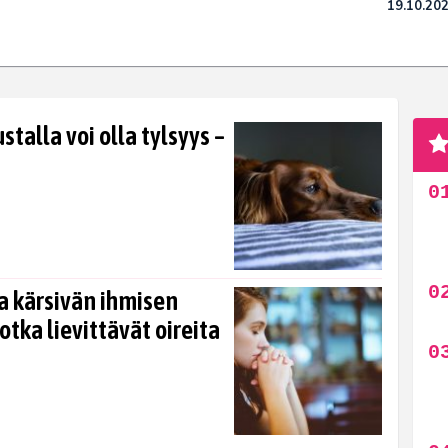
19.10.20
talla voi olla tylsyys –
a kärsivän ihmisen
jotka lievittävät oireita