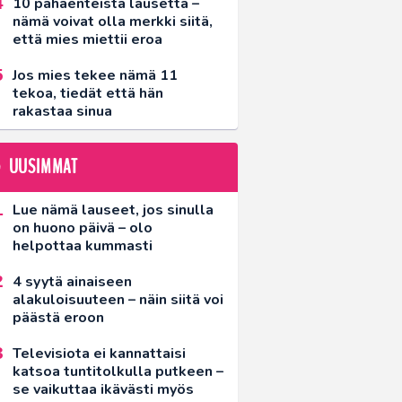
10 pahaenteistä lausetta –
nämä voivat olla merkki siitä,
että mies miettii eroa
Jos mies tekee nämä 11
tekoa, tiedät että hän
rakastaa sinua
UUSIMMAT
Lue nämä lauseet, jos sinulla
on huono päivä – olo
helpottaa kummasti
4 syytä ainaiseen
alakuloisuuteen – näin siitä voi
päästä eroon
Televisiota ei kannattaisi
katsoa tuntitolkulla putkeen –
se vaikuttaa ikävästi myös