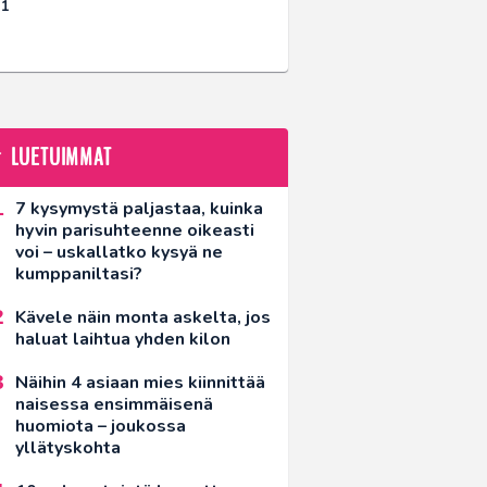
21
LUETUIMMAT
7 kysymystä paljastaa, kuinka
hyvin parisuhteenne oikeasti
voi – uskallatko kysyä ne
kumppaniltasi?
Kävele näin monta askelta, jos
haluat laihtua yhden kilon
Näihin 4 asiaan mies kiinnittää
naisessa ensimmäisenä
huomiota – joukossa
yllätyskohta