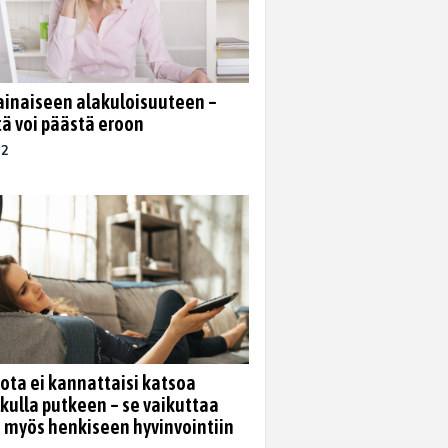
 ainaiseen alakuloisuuteen –
tä voi päästä eroon
22
iota ei kannattaisi katsoa
lkulla putkeen – se vaikuttaa
i myös henkiseen hyvinvointiin