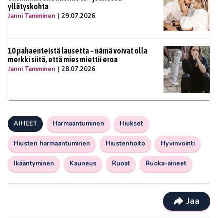
yllätyskohta
Janni Tamminen
|
29.07.2026
10 pahaenteistä lausetta – nämä voivat olla
merkki siitä, että mies miettii eroa
Janni Tamminen
|
28.07.2026
AIHEET
Harmaantuminen
Hiukset
Hiusten harmaantuminen
Hiustenhoito
Hyvinvointi
Ikääntyminen
Kauneus
Ruoat
Ruoka-aineet
Jaa