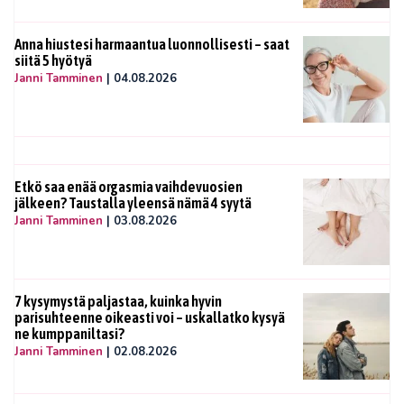
Anna hiustesi harmaantua luonnollisesti – saat
siitä 5 hyötyä
Janni Tamminen
|
04.08.2026
Etkö saa enää orgasmia vaihdevuosien
jälkeen? Taustalla yleensä nämä 4 syytä
Janni Tamminen
|
03.08.2026
7 kysymystä paljastaa, kuinka hyvin
parisuhteenne oikeasti voi – uskallatko kysyä
ne kumppaniltasi?
Janni Tamminen
|
02.08.2026