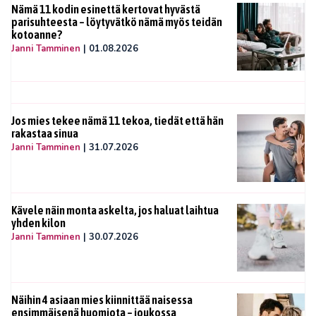
Nämä 11 kodin esinettä kertovat hyvästä
parisuhteesta – löytyvätkö nämä myös teidän
kotoanne?
Janni Tamminen
|
01.08.2026
Jos mies tekee nämä 11 tekoa, tiedät että hän
rakastaa sinua
Janni Tamminen
|
31.07.2026
Kävele näin monta askelta, jos haluat laihtua
yhden kilon
Janni Tamminen
|
30.07.2026
Näihin 4 asiaan mies kiinnittää naisessa
ensimmäisenä huomiota – joukossa