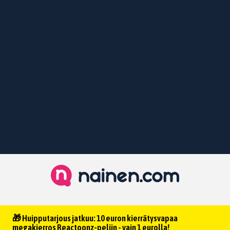
🎁 Huipputarjous jatkuu: 10 euron kierrätysvapaa
megakierros Reactoonz-peliin - vain 1 eurolla!