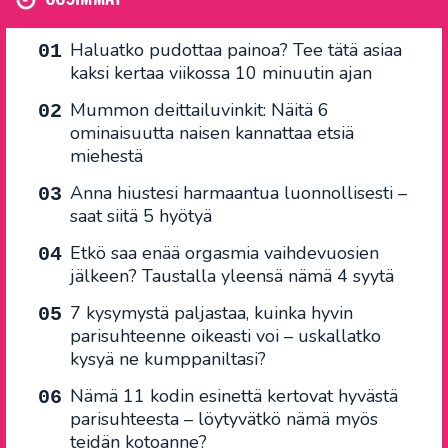
Haluatko pudottaa painoa? Tee tätä asiaa
kaksi kertaa viikossa 10 minuutin ajan
Mummon deittailuvinkit: Näitä 6
ominaisuutta naisen kannattaa etsiä
miehestä
Anna hiustesi harmaantua luonnollisesti –
saat siitä 5 hyötyä
Etkö saa enää orgasmia vaihdevuosien
jälkeen? Taustalla yleensä nämä 4 syytä
7 kysymystä paljastaa, kuinka hyvin
parisuhteenne oikeasti voi – uskallatko
kysyä ne kumppaniltasi?
Nämä 11 kodin esinettä kertovat hyvästä
parisuhteesta – löytyvätkö nämä myös
teidän kotoanne?