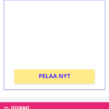
1€ = 10€ arvosta
ilmaiskierroksia ilman
kierrätystä!
Talleta 1€
Saat heti 50 ilmaiskierrosta Tuohi 1000 -
peliin (arvo 0,20€ per kierros)!
Ei kierrätysvaatimusta!
PELAA NYT
UUSIMMAT