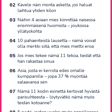
Kävele näin monta askelta, jos haluat
laihtua yhden kilon
Näihin 4 asiaan mies kiinnittää naisessa
ensimmäisenä huomiota – joukossa
yllätyskohta
10 pahaenteistä lausetta – nämä voivat
olla merkki siitä, että mies miettii eroa
Jos mies tekee nämä 11 tekoa, tiedät että
hän rakastaa sinua
Asia, josta ei kerrota edes omalle
kumppanille – jopa 37 % myöntää
salaavansa sen
Nämä 11 kodin esinettä kertovat hyvästä
parisuhteesta – löytyvätkö nämä myös
teidän kotoanne?
5 syytä, joiden vuoksi myös onnellisessa