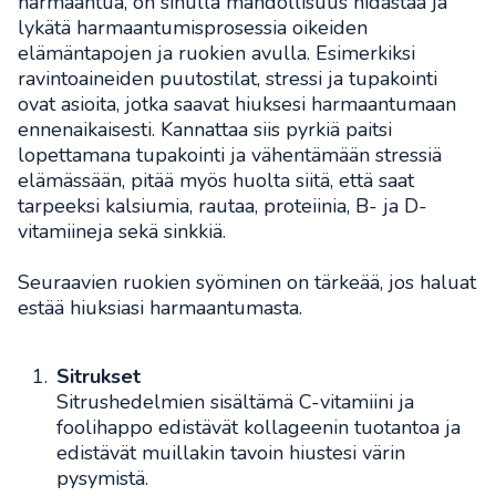
harmaantua, on sinulla mahdollisuus hidastaa ja
lykätä harmaantumisprosessia oikeiden
elämäntapojen ja ruokien avulla. Esimerkiksi
ravintoaineiden puutostilat, stressi ja tupakointi
ovat asioita, jotka saavat hiuksesi harmaantumaan
ennenaikaisesti. Kannattaa siis pyrkiä paitsi
lopettamana tupakointi ja vähentämään stressiä
elämässään, pitää myös huolta siitä, että saat
tarpeeksi kalsiumia, rautaa, proteiinia, B- ja D-
vitamiineja sekä sinkkiä.
Seuraavien ruokien syöminen on tärkeää, jos haluat
estää hiuksiasi harmaantumasta.
Sitrukset
Sitrushedelmien sisältämä C-vitamiini ja
foolihappo edistävät kollageenin tuotantoa ja
edistävät muillakin tavoin hiustesi värin
pysymistä.