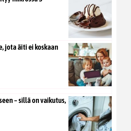
, jota äiti ei koskaan
en – sillä on vaikutus,