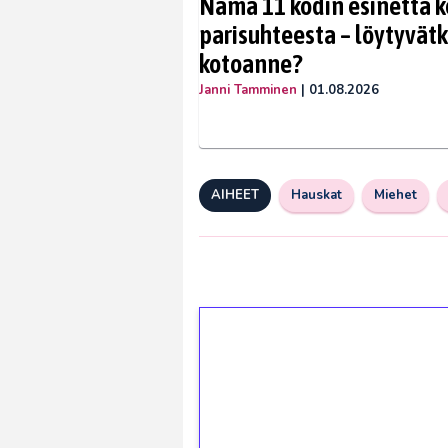
Nämä 11 kodin esinettä k
parisuhteesta – löytyvät
kotoanne?
Janni Tamminen
|
01.08.2026
AIHEET
Hauskat
Miehet
1€ = 10€ arvosta 
kierrätystä!
Talleta 1€