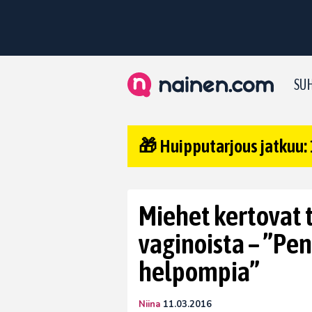
SUH
🎁 Huipputarjous jatkuu: 
Miehet kertovat 
vaginoista – ”Pen
helpompia”
Niina
11.03.2016