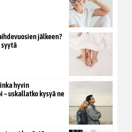
aihdevuosien jälkeen?
 syytä
inka hyvin
i – uskallatko kysyä ne