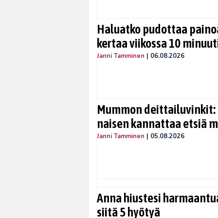
Haluatko pudottaa painoa
kertaa viikossa 10 minuut
Janni Tamminen
|
06.08.2026
Mummon deittailuvinkit: 
naisen kannattaa etsiä 
Janni Tamminen
|
05.08.2026
Anna hiustesi harmaantua
siitä 5 hyötyä