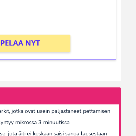
osta Tuohi 1000 -peliin (arvo 0,20€ per
PELAA NYT
erkit, jotka ovat usein paljastaneet pettämisen
yntyy mikrossa 3 minuutissa
e, jota äiti ei koskaan saisi sanoa lapsestaan