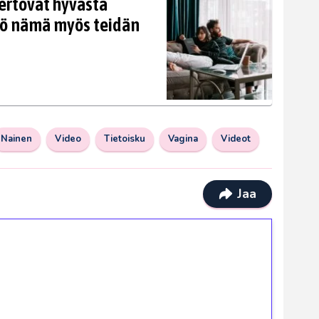
ertovat hyvästä
kö nämä myös teidän
Nainen
Video
Tietoisku
Vagina
Videot
Jaa
ilmaiskierroksia ilman