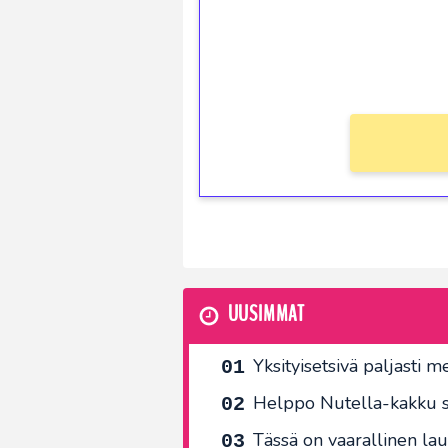
Saat heti 50 ilmaiskierr
kierros)!
Ei kierrätysvaatimusta!
UUSIMMAT
Yksityisetsivä paljasti m
Helppo Nutella-kakku s
Tässä on vaarallinen laus