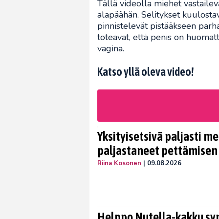
Tällä videolla miehet vastailevat
alapäähän. Selitykset kuulostav
pinnistelevät pistääkseen parh
toteavat, että penis on huoma
vagina.
Katso yllä oleva video!
Yksityisetsivä paljasti me
paljastaneet pettämisen
Riina Kosonen
|
09.08.2026
Helppo Nutella-kakku syn