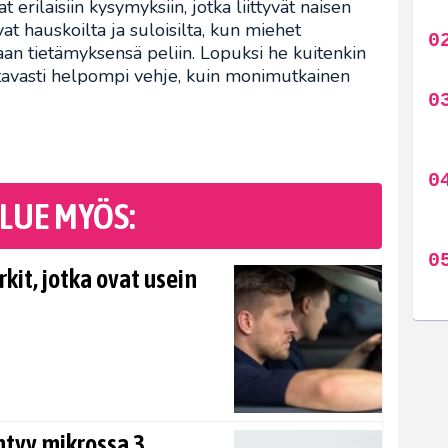
 erilaisiin kysymyksiin, jotka liittyvät naisen
at hauskoilta ja suloisilta, kun miehet
aan tietämyksensä peliin. Lopuksi he kuitenkin
ttavasti helpompi vehje, kuin monimutkainen
LUE MYÖS:
rkit, jotka ovat usein
tyy mikrossa 3