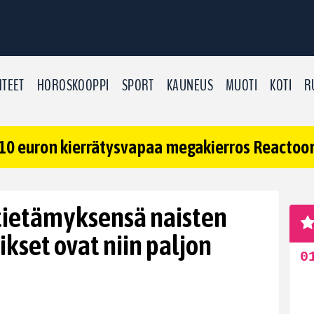
TEET
HOROSKOOPPI
SPORT
KAUNEUS
MUOTI
KOTI
R
10 euron kierrätysvapaa megakierros Reactoonz
tietämyksensä naisten
ikset ovat niin paljon