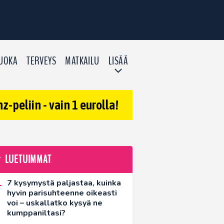
UOKA
TERVEYS
MATKAILU
LISÄÄ
-peliin - vain 1 eurolla!
LUETUIMMAT
7 kysymystä paljastaa, kuinka
hyvin parisuhteenne oikeasti
voi – uskallatko kysyä ne
kumppaniltasi?