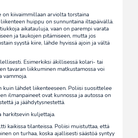
on kiivaimmillaan arviolta torstaina
uliikenteen huippu on sunnuntaina iltapäivällä.
tiukkoja aikatauluja, vaan on parempi varata
seen ja taukojen pitämiseen, mutta jos
tain syystä kiire, lähde hyvissä ajoin ja vältä
lisesti. Esimerkiksi äkillisessä kolari- tai
isen tavaran liikkuminen matkustamossa voi
ia vammoja.
kuin lähdet liikenteeseen. Poliisi suosittelee
den ilmanpaineet ovat kunnossa ja autossa on
stettä ja jäähdytysnestettä.
 harkitsevin kuljettaja.
i kaikissa tilanteissa. Poliisi muistuttaa, että
nen on turhaa, koska ajallisesti säästöä syntyy