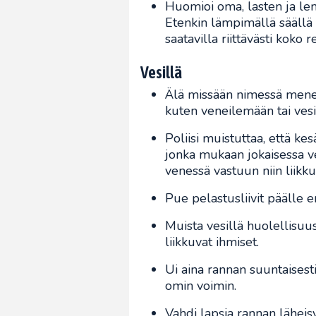
Huomioi oma, lasten ja le
Etenkin lämpimällä säällä 
saatavilla riittävästi koko 
Vesillä
Älä missään nimessä mene
kuten veneilemään tai vesi
Poliisi muistuttaa, että ke
jonka mukaan jokaisessa ve
venessä vastuun niin liikk
Pue pelastusliivit päälle e
Muista vesillä huolellisuu
liikkuvat ihmiset.
Ui aina rannan suuntaisesti
omin voimin.
Vahdi lapsia rannan läheis