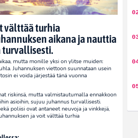
t välttää turhia
hannuksen aikana ja nauttia
turvallisesti.
ikaa, mutta monille yksi on ylitse muiden:
juhla. Juhannuksen viettoon suunnataan usein
a tosin ei voida järjestää tänä vuonna
mat riskinsä, mutta valmistautumalla ennakkoon
ihin asioihin, sujuu juhannus turvallisesti.
ekä poliisi ovat antaneet neuvoja ja vinkkejä,
juhannuksen ja voit välttää turhia
ollessa: