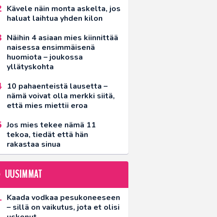
Kävele näin monta askelta, jos
haluat laihtua yhden kilon
Näihin 4 asiaan mies kiinnittää
naisessa ensimmäisenä
huomiota – joukossa
yllätyskohta
10 pahaenteistä lausetta –
nämä voivat olla merkki siitä,
että mies miettii eroa
Jos mies tekee nämä 11
tekoa, tiedät että hän
rakastaa sinua
UUSIMMAT
Kaada vodkaa pesukoneeseen
– sillä on vaikutus, jota et olisi
uskonut