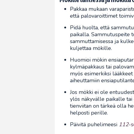
Pakkaa mukaan varaparistoj
että palovaroittimet toimiva
Pidä huolta, että sammutus
paikalla. Sammutuspeite to
sammuttamisessa ja kulkee 
kuljettaa mökille.
Huomioi mökin ensiaputarv
kylmäpakkaus tai palovamm
myös esimerkiksi lääkkeet 
aiheuttamiin ensiaputilantei
Jos mökki ei ole entuudesta
ylös näkyvälle paikalle ta
tienviitan on tärkeä olla he
helposti perille.
Päivitä puhelimeesi
112
-s