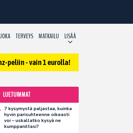
UOKA
TERVEYS
MATKAILU
LISÄÄ
-peliin - vain 1 eurolla!
LUETUIMMAT
7 kysymystä paljastaa, kuinka
hyvin parisuhteenne oikeasti
voi – uskallatko kysyä ne
kumppaniltasi?