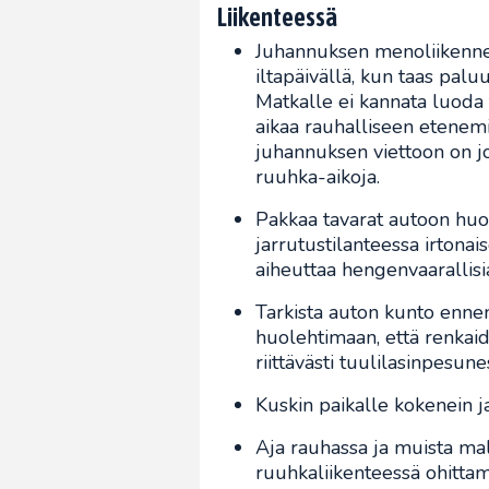
Liikenteessä
Juhannuksen menoliikenne 
iltapäivällä, kun taas palu
Matkalle ei kannata luoda 
aikaa rauhalliseen etenemi
juhannuksen viettoon on jos
ruuhka-aikoja.
Pakkaa tavarat autoon huolel
jarrutustilanteessa irtona
aiheuttaa hengenvaarallis
Tarkista auton kunto ennen 
huolehtimaan, että renkai
riittävästi tuulilasinpesune
Kuskin paikalle kokenein ja
Aja rauhassa ja muista maltt
ruuhkaliikenteessä ohittami