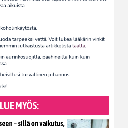
aa aikuista.
koholinkäytöstä.
oda tarpeeksi vettä. Voit lukea lääkärin vinkit
iemmin julkaistusta artikkelista
täällä
.
iin aurinkosuojilla, päähineillä kuin kuin
ssa.
heisillesi turvallinen juhannus.
ta!
LUE MYÖS:
en – sillä on vaikutus,