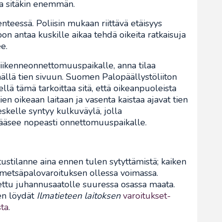
ta sitäkin enemmän.
enteessä. Poliisin mukaan riittävä etäisyys
n antaa kuskille aikaa tehdä oikeita ratkaisuja
e.
liikenneonnettomuuspaikalle, anna tilaa
mällä tien sivuun. Suomen Palopäällystöliiton
ellä tämä tarkoittaa sitä, että oikeanpuoleista
ien oikeaan laitaan ja vasenta kaistaa ajavat tien
skelle syntyy kulkuväylä, jolla
pääsee nopeasti onnettomuuspaikalle.
tustilanne aina ennen tulen sytyttämistä; kaiken
 metsäpalovaroituksen ollessa voimassa.
ttu juhannusaatolle suuressa osassa maata.
en löydät
Ilmatieteen laitoksen
varoitukset-
sta
.