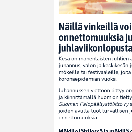
Näillä vinkeillä voi
onnettomuuksia ju
juhlaviikonlopusta 
Kesä on monenlaisten juhlien a
juhannus, valon ja keskikesän 
mökeille tai festivaaleille, joit
koronaepidemian vuoksi.
Juhannuksen viettoon liittyy o
ja kiinnittämällä huomion tietty
Suomen Palopäällystöliitto ry
s
joiden avulla luot turvallisen 
onnettomuuksia.
Mökille lähtiessä ja mökillä 