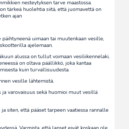
mmikkien nesteytyksen tarve maastossa.
on tärkeä huolehtia siitä, että juomavettä on
retken ajan
 päihtyneenä uimaan tai muutenkaan vesille,
skootterilla ajelemaan.
säkuun alussa on tullut voimaan vesiliikennelaki,
neessä on oltava päällikkö, joka kantaa
umisesta kuin turvallisuudesta.
nnen vesille lähtemistä.
s ja varovaisuus sekä huomioi muut vesillä
 ja siten, että pääset tarpeen vaatiessa rannalle
yydessä. Varmista, että lapset eivät koskaan ole