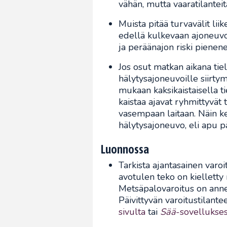
vähän, mutta vaaratilantei
Muista pitää turvavälit liik
edellä kulkevaan ajoneuvoo
ja peräänajon riski pienene
Jos osut matkan aikana tie
hälytysajoneuvoille siirty
mukaan kaksikaistaisella ti
kaistaa ajavat ryhmittyvät t
vasempaan laitaan. Näin ke
hälytysajoneuvo, eli apu 
Luonnossa
Tarkista ajantasainen varoi
avotulen teko on kielletty
Metsäpalovaroitus on anne
Päivittyvän varoitustilante
sivulta
tai
Sää
-sovellukse