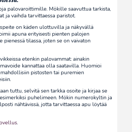
a palovaroittimille. Mökille saavuttua tarkista,
t ja vaihda tarvittaessa paristot.
peite on käden ulottuvilla ja näkyvällä
imii apuna erityisesti pienten palojen
pienessä tilassa, joten se on vaivaton
ikkeissa etenkin palovammat: ainakin
avoide kannattaa olla saatavilla. Huomioi
mahdollisiin pistosten tai puremien
siin.
an tuttu, selvitä sen tarkka osoite ja kirjaa se
i esimerkiksi puhelimeen. Mökin numerokyltin ja
lposti nähtävissä, jotta tarvittaessa apu löytää
ovellus
.