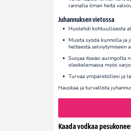
rannalla ilman heitä valvov
Juhannuksen vietossa
Huolehdi kohtuullisesta al
Muista syödä kunnolla ja ju
helteestä selviytymiseen a
Suojaa itseäsi auringolta n
oleskelemassa myös varjo
Turvaa ympäristöllesi ja lä
Hauskaa ja turvallista juhannus
Kaada vodkaa pesukoneese