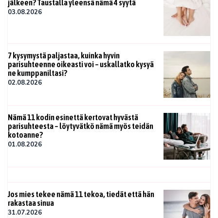
jälkeen? Taustalla yleensä nämä 4 syytä
03.08.2026
7 kysymystä paljastaa, kuinka hyvin
parisuhteenne oikeasti voi – uskallatko kysyä
ne kumppaniltasi?
02.08.2026
Nämä 11 kodin esinettä kertovat hyvästä
parisuhteesta – löytyvätkö nämä myös teidän
kotoanne?
01.08.2026
Jos mies tekee nämä 11 tekoa, tiedät että hän
rakastaa sinua
31.07.2026