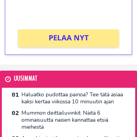
peliin (arvo 0,20€ per kierros)!
Ei kierrätysvaatimusta!
PELAA NYT
UUSIMMAT
Haluatko pudottaa painoa? Tee tätä asiaa
kaksi kertaa viikossa 10 minuutin ajan
Mummon deittailuvinkit: Näitä 6
ominaisuutta naisen kannattaa etsiä
miehestä