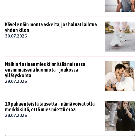
Kävele näin monta askelta, jos haluat laihtua
yhden kilon
30.07.2026
Näihin 4 asiaan mies kiinnittää naisessa
ensimmäisenä huomiota – joukossa
yllätyskohta
29.07.2026
10 pahaenteistä lausetta – nämä voivat olla
merkki siitä, että mies miettii eroa
28.07.2026