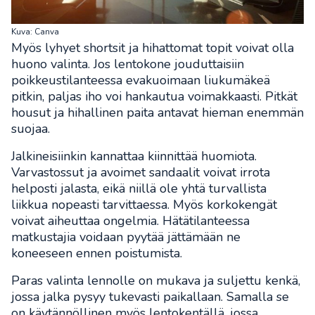
Kuva: Canva
Myös lyhyet shortsit ja hihattomat topit voivat olla
huono valinta. Jos lentokone jouduttaisiin
poikkeustilanteessa evakuoimaan liukumäkeä
pitkin, paljas iho voi hankautua voimakkaasti. Pitkät
housut ja hihallinen paita antavat hieman enemmän
suojaa.
Jalkineisiinkin kannattaa kiinnittää huomiota.
Varvastossut ja avoimet sandaalit voivat irrota
helposti jalasta, eikä niillä ole yhtä turvallista
liikkua nopeasti tarvittaessa. Myös korkokengät
voivat aiheuttaa ongelmia. Hätätilanteessa
matkustajia voidaan pyytää jättämään ne
koneeseen ennen poistumista.
Paras valinta lennolle on mukava ja suljettu kenkä,
jossa jalka pysyy tukevasti paikallaan. Samalla se
on käytännöllinen myös lentokentällä, jossa