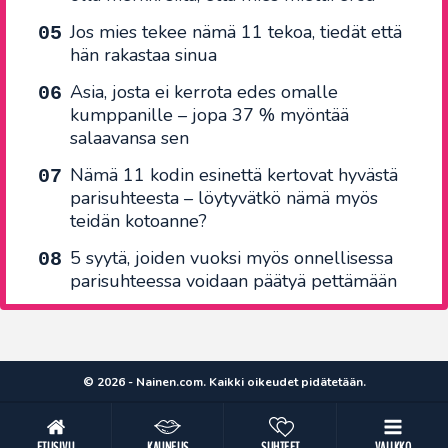
Jos mies tekee nämä 11 tekoa, tiedät että
hän rakastaa sinua
Asia, josta ei kerrota edes omalle
kumppanille – jopa 37 % myöntää
salaavansa sen
Nämä 11 kodin esinettä kertovat hyvästä
parisuhteesta – löytyvätkö nämä myös
teidän kotoanne?
5 syytä, joiden vuoksi myös onnellisessa
parisuhteessa voidaan päätyä pettämään
© 2026 - Nainen.com. Kaikki oikeudet pidätetään.
ETUSIVU
KAUNEUS
SUHTEET
VALIKKO