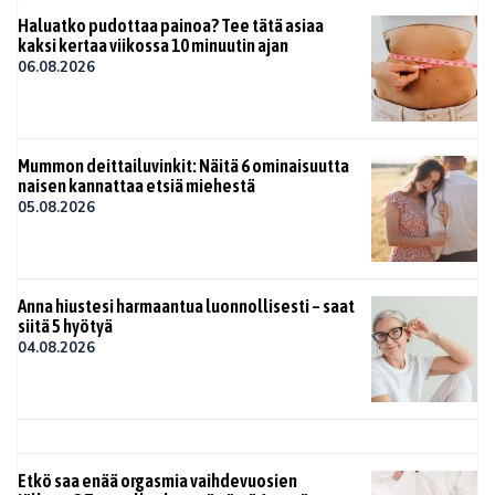
Haluatko pudottaa painoa? Tee tätä asiaa
kaksi kertaa viikossa 10 minuutin ajan
06.08.2026
Mummon deittailuvinkit: Näitä 6 ominaisuutta
naisen kannattaa etsiä miehestä
05.08.2026
Anna hiustesi harmaantua luonnollisesti – saat
siitä 5 hyötyä
04.08.2026
Etkö saa enää orgasmia vaihdevuosien