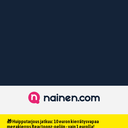
🎁 Huipputarjous jatkuu: 10 euron kierrätysvapaa
megakierros Reactoonz-peliin - vain 1 eurolla!