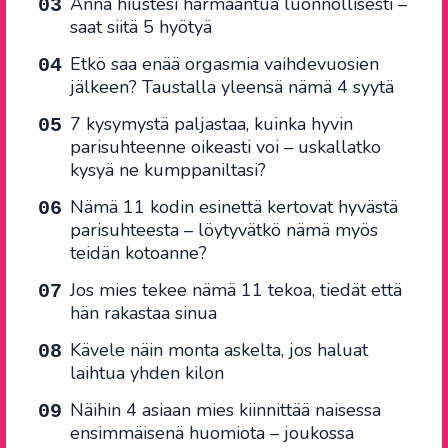
Anna hiustesi harmaantua luonnollisesti –
saat siitä 5 hyötyä
Etkö saa enää orgasmia vaihdevuosien
jälkeen? Taustalla yleensä nämä 4 syytä
7 kysymystä paljastaa, kuinka hyvin
parisuhteenne oikeasti voi – uskallatko
kysyä ne kumppaniltasi?
Nämä 11 kodin esinettä kertovat hyvästä
parisuhteesta – löytyvätkö nämä myös
teidän kotoanne?
Jos mies tekee nämä 11 tekoa, tiedät että
hän rakastaa sinua
Kävele näin monta askelta, jos haluat
laihtua yhden kilon
Näihin 4 asiaan mies kiinnittää naisessa
ensimmäisenä huomiota – joukossa