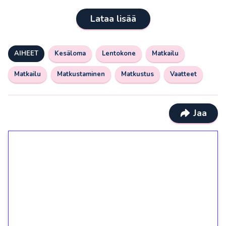
Lataa lisää
AIHEET
Kesäloma
Lentokone
Matkailu
Matkailu
Matkustaminen
Matkustus
Vaatteet
Jaa
1€ = 10€ arvosta
ilmaiskierroksia ilman
kierrätystä!
Talleta 1€
Saat heti 50 ilmaiskierrosta Tuohi 1000 -