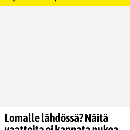
Lomalle lähdössä? Näitä
vaatteita ei kannata pukea