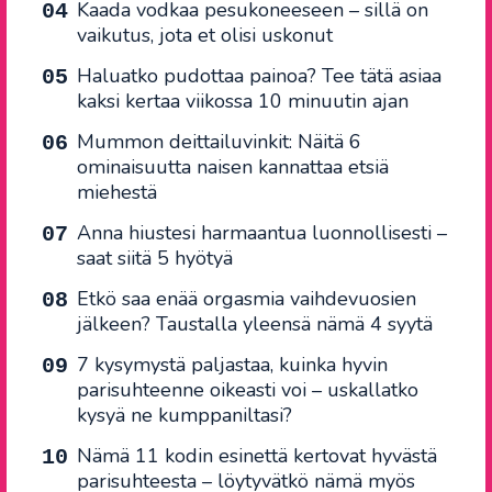
Kaada vodkaa pesukoneeseen – sillä on
vaikutus, jota et olisi uskonut
Haluatko pudottaa painoa? Tee tätä asiaa
kaksi kertaa viikossa 10 minuutin ajan
Mummon deittailuvinkit: Näitä 6
ominaisuutta naisen kannattaa etsiä
miehestä
Anna hiustesi harmaantua luonnollisesti –
saat siitä 5 hyötyä
Etkö saa enää orgasmia vaihdevuosien
jälkeen? Taustalla yleensä nämä 4 syytä
7 kysymystä paljastaa, kuinka hyvin
parisuhteenne oikeasti voi – uskallatko
kysyä ne kumppaniltasi?
Nämä 11 kodin esinettä kertovat hyvästä
parisuhteesta – löytyvätkö nämä myös