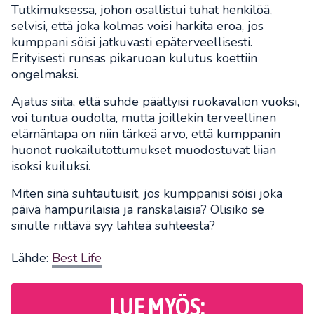
Tutkimuksessa, johon osallistui tuhat henkilöä,
selvisi, että joka kolmas voisi harkita eroa, jos
kumppani söisi jatkuvasti epäterveellisesti.
Erityisesti runsas pikaruoan kulutus koettiin
ongelmaksi.
Ajatus siitä, että suhde päättyisi ruokavalion vuoksi,
voi tuntua oudolta, mutta joillekin terveellinen
elämäntapa on niin tärkeä arvo, että kumppanin
huonot ruokailutottumukset muodostuvat liian
isoksi kuiluksi.
Miten sinä suhtautuisit, jos kumppanisi söisi joka
päivä hampurilaisia ja ranskalaisia? Olisiko se
sinulle riittävä syy lähteä suhteesta?
Lähde:
Best Life
LUE MYÖS: