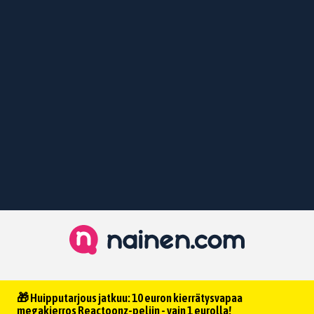
🎁 Huipputarjous jatkuu: 10 euron kierrätysvapaa
megakierros Reactoonz-peliin - vain 1 eurolla!