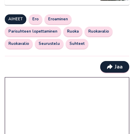
AIHEET
Ero
Eroaminen
Parisuhteen lopettaminen
Ruoka
Ruokavalio
Ruokavalio
Seurustelu
Suhteet
Jaa
🎁 Huipputarjous jatkuu: 10
euron kierrätysvapaa
megakierros Reactoonz-
peliin – vain 1 eurolla!
Peli: Reactoonz