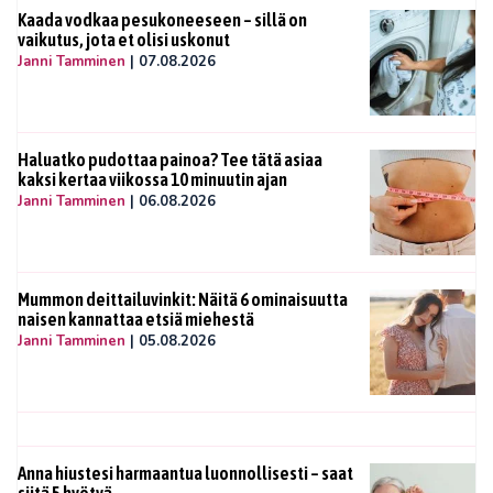
Kaada vodkaa pesukoneeseen – sillä on
vaikutus, jota et olisi uskonut
Janni Tamminen
|
07.08.2026
Haluatko pudottaa painoa? Tee tätä asiaa
kaksi kertaa viikossa 10 minuutin ajan
Janni Tamminen
|
06.08.2026
Mummon deittailuvinkit: Näitä 6 ominaisuutta
naisen kannattaa etsiä miehestä
Janni Tamminen
|
05.08.2026
Anna hiustesi harmaantua luonnollisesti – saat
siitä 5 hyötyä