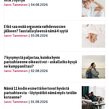
Janni Tamminen
|
04.08.2026
Etkö saa enää orgasmia vaihdevuosien
jälkeen? Taustalla yleensä nämä 4 syytä
Janni Tamminen
|
03.08.2026
7 kysymystä paljastaa, kuinka hyvin
parisuhteenne oikeasti voi – uskallatko kysyä
ne kumppaniltasi?
Janni Tamminen
|
02.08.2026
Nämä 11 kodin esinettä kertovat hyvästä
parisuhteesta – löytyvätkö nämä myös teidän
kotoanne?
Janni Tamminen
|
01.08.2026