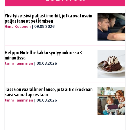
Yksityisetsivä paljasti merkit, jotka ovat usein
paljastaneet pettämisen
Riina Kosonen
|
09.08.2026
Helppo Nutella-kakku syntyy mikrossa 3
minuutissa
Janni Tamminen
|
09.08.2026
Tässä on vaarallinen lause, jota äiti ei koskaan
saisi sanoa lapsestaan
Janni Tamminen
|
08.08.2026