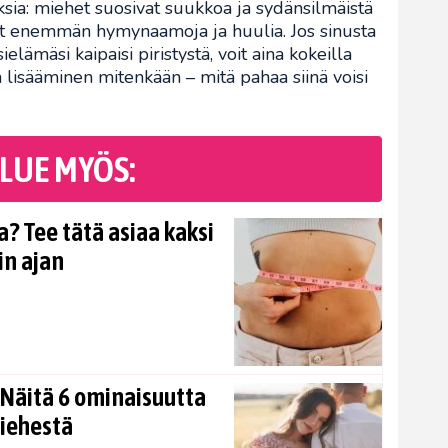
ksia: miehet suosivat suukkoa ja sydänsilmäistä
vat enemmän hymynaamoja ja huulia. Jos sinusta
sielämäsi kaipaisi piristystä, voit aina kokeilla
lisääminen mitenkään – mitä pahaa siinä voisi
LUE MYÖS:
? Tee tätä asiaa kaksi
in ajan
Näitä 6 ominaisuutta
miehestä