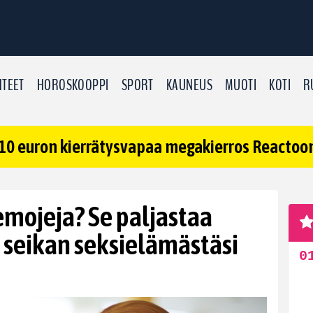
TEET
HOROSKOOPPI
SPORT
KAUNEUS
MUOTI
KOTI
R
10 euron kierrätysvapaa megakierros Reactoonz
emojeja? Se paljastaa
 seikan seksielämästäsi