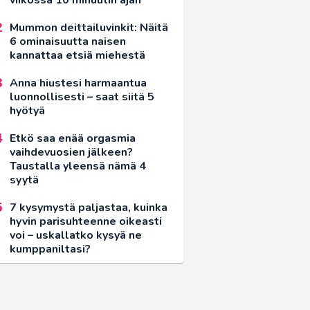
Mummon deittailuvinkit: Näitä
6 ominaisuutta naisen
kannattaa etsiä miehestä
Anna hiustesi harmaantua
luonnollisesti – saat siitä 5
hyötyä
Etkö saa enää orgasmia
vaihdevuosien jälkeen?
Taustalla yleensä nämä 4
syytä
7 kysymystä paljastaa, kuinka
hyvin parisuhteenne oikeasti
voi – uskallatko kysyä ne
kumppaniltasi?