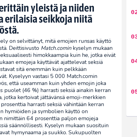
rittäin yleistä ja niiden
 erilaisia seikkoja niitä
östä.
ly on selvittänyt, mitä emojien runsas käyttö
tä. Deittisivusto
Match.comin
kyselyn mukaan
seksuaalisesti himokkaampia kuin he, jotka eivät
ukaan emojeja käyttävät ajattelevat seksiä
stavat sitä enemmän kuin pelkkään
yvät. Kyselyyn vastasi 5 000 Match.comin
myös, että useamman kuin yhden emojin joka
hes puolet (46 %) harrasti seksiä ainakin kerran
ta, jotka kertoivat jättävänsä emoji-merkkien
prosenttia harrasti seksiä vähintään kerran
ten hymiöiden ja symbolien käyttö on
nimittäin 64 prosenttia paljon emojeja
eksiä säännöllisesti. Kyselyn mukaan suosituin
raavat hymynaama ja suukko. Sukupuolten