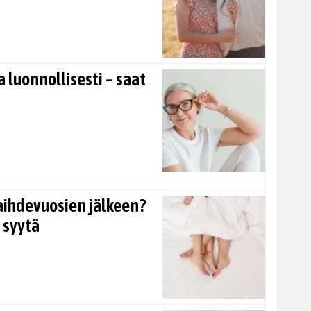
 luonnollisesti – saat
aihdevuosien jälkeen?
 syytä