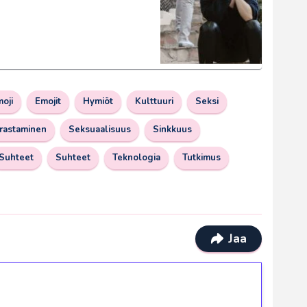
oji
Emojit
Hymiöt
Kulttuuri
Seksi
rrastaminen
Seksuaalisuus
Sinkkuus
Suhteet
Suhteet
Teknologia
Tutkimus
Jaa
ilmaiskierroksia ilman