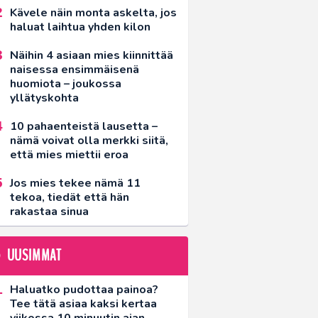
Kävele näin monta askelta, jos
haluat laihtua yhden kilon
Näihin 4 asiaan mies kiinnittää
naisessa ensimmäisenä
huomiota – joukossa
yllätyskohta
10 pahaenteistä lausetta –
nämä voivat olla merkki siitä,
että mies miettii eroa
Jos mies tekee nämä 11
tekoa, tiedät että hän
rakastaa sinua
UUSIMMAT
Haluatko pudottaa painoa?
Tee tätä asiaa kaksi kertaa
viikossa 10 minuutin ajan