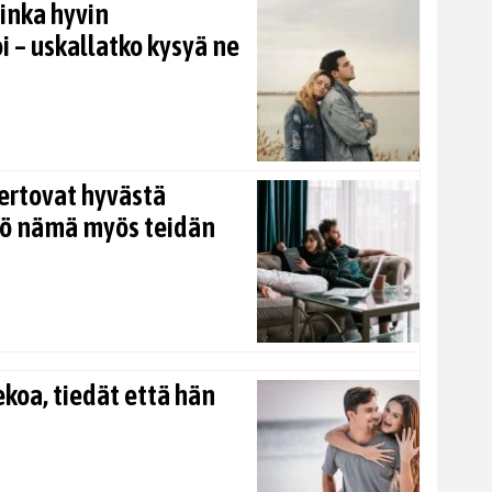
inka hyvin
i – uskallatko kysyä ne
ertovat hyvästä
kö nämä myös teidän
koa, tiedät että hän