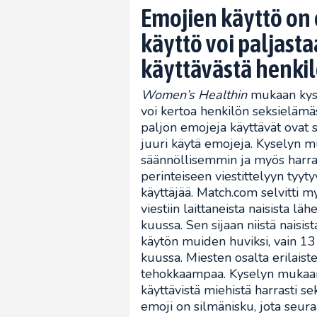
Emojien käyttö on e
käyttö voi paljastaa
käyttävästä henkil
Women’s Healthin
mukaan kyse
voi kertoa henkilön seksielämäs
paljon emojeja käyttävät ovat 
juuri käytä emojeja. Kyselyn m
säännöllisemmin ja myös harra
perinteiseen viestittelyyn tyyt
käyttäjää. Match.com selvitti 
viestiin laittaneista naisista lä
kuussa. Sen sijaan niistä naisis
käytön muiden huviksi, vain 13 
kuussa. Miesten osalta erilais
tehokkaampaa. Kyselyn mukaan 
käyttävistä miehistä harrasti s
emoji on silmänisku, jota seu