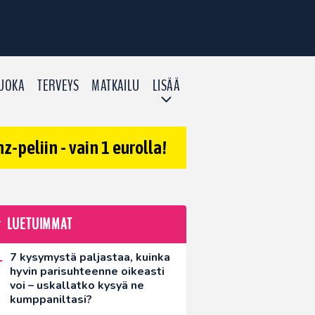
UOKA
TERVEYS
MATKAILU
LISÄÄ
-peliin - vain 1 eurolla!
LUETUIMMAT
7 kysymystä paljastaa, kuinka
hyvin parisuhteenne oikeasti
voi – uskallatko kysyä ne
kumppaniltasi?