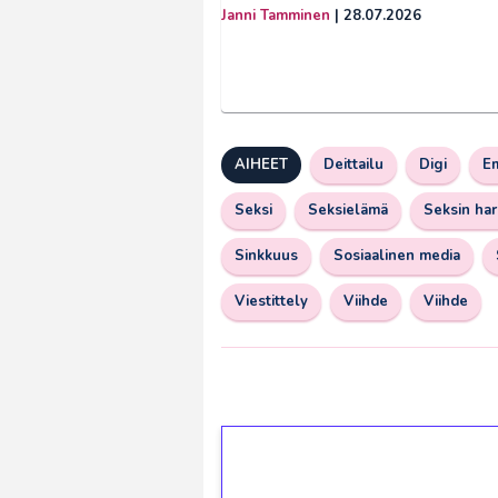
Janni Tamminen
|
28.07.2026
AIHEET
Deittailu
Digi
Em
Seksi
Seksielämä
Seksin ha
Sinkkuus
Sosiaalinen media
Viestittely
Viihde
Viihde
1€ = 10€ arvosta 