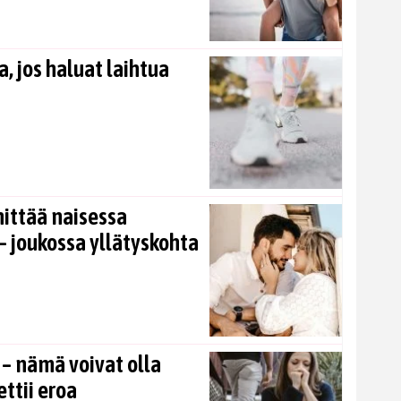
, jos haluat laihtua
nittää naisessa
 joukossa yllätyskohta
 – nämä voivat olla
ettii eroa