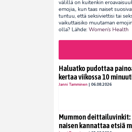
välillä on kuitenkin eroavaisuu
emojia,, kun taas naiset suosi
tuntuu, että seksiviettisi tai sek
vaikuttaisiko muutaman emojin 
olla? Lähde:
Women’s Health
Haluatko pudottaa painoa
kertaa viikossa 10 minuut
Janni Tamminen
|
06.08.2026
Mummon deittailuvinkit: 
naisen kannattaa etsiä 