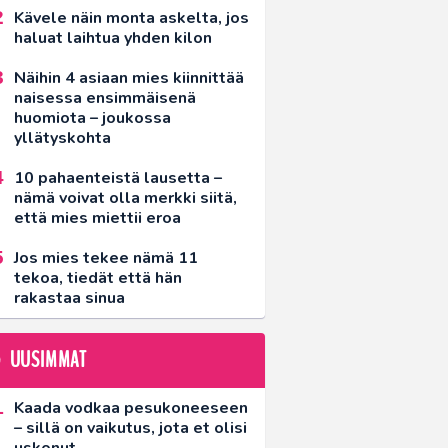
Kävele näin monta askelta, jos
haluat laihtua yhden kilon
Näihin 4 asiaan mies kiinnittää
naisessa ensimmäisenä
huomiota – joukossa
yllätyskohta
10 pahaenteistä lausetta –
nämä voivat olla merkki siitä,
että mies miettii eroa
Jos mies tekee nämä 11
tekoa, tiedät että hän
rakastaa sinua
UUSIMMAT
Kaada vodkaa pesukoneeseen
– sillä on vaikutus, jota et olisi
uskonut