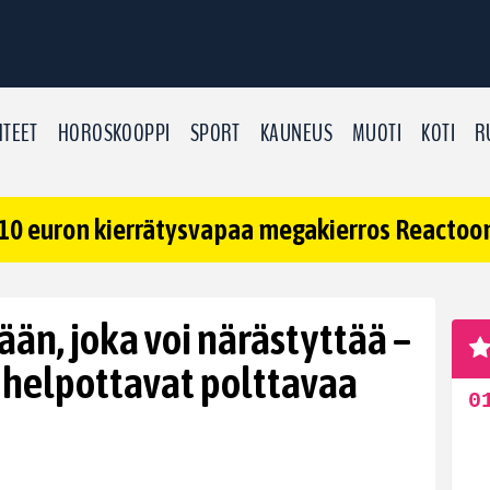
TEET
HOROSKOOPPI
SPORT
KAUNEUS
MUOTI
KOTI
R
10 euron kierrätysvapaa megakierros Reactoonz
än, joka voi närästyttää –
 helpottavat polttavaa