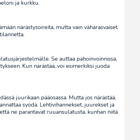
meloni ja kurkku.
tämään närästysoireita, mutta vain vähärasvaiset.
tilannetta.
latusjärjestelmälle. Se auttaa pahoinvoinnissa,
tykseen. Kun närästää, voi esimerkiksi juoda
dässä juurikaan pääosassa. Mutta jos närästää,
 kannattaa syödä. Lehtivihannekset, juurekset ja
 että ne parantavat ruuansulatusta, kunhan niitä