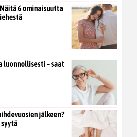
Näitä 6 ominaisuutta
miehestä
 luonnollisesti – saat
aihdevuosien jälkeen?
 syytä