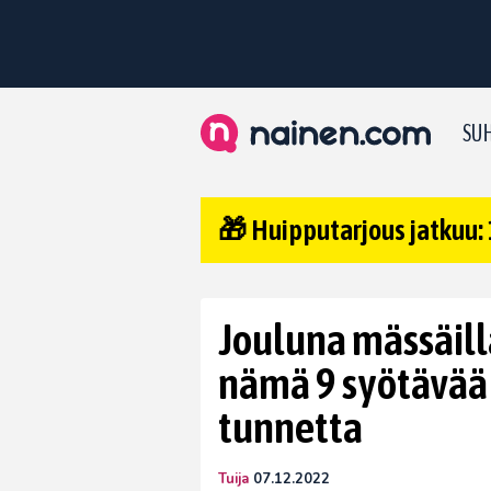
SUH
🎁 Huipputarjous jatkuu: 
Jouluna mässäillä
nämä 9 syötävää
tunnetta
Tuija
07.12.2022