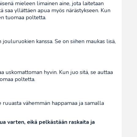
isenä mieleen limainen aine, jota laitetaan
itä saa yllättäen apua myös närästykseen. Kun
en tuomaa poltetta.
n jouluruokien kanssa. Se on siihen maukas lisä,
a uskomattoman hyvin. Kun juo sitä, se auttaa
omaa poltetta.
lee ruuasta vähemmän happamaa ja samalla
ua varten, eikä pelkästään raskaita ja