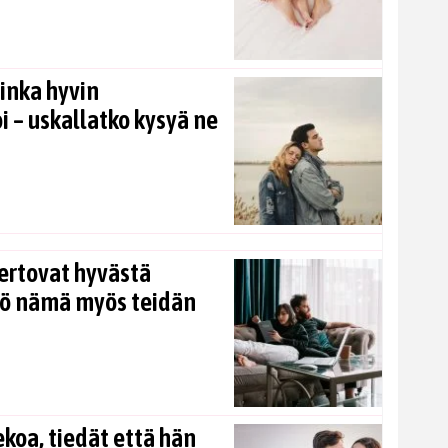
inka hyvin
i – uskallatko kysyä ne
ertovat hyvästä
kö nämä myös teidän
koa, tiedät että hän