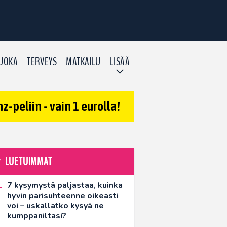
UOKA
TERVEYS
MATKAILU
LISÄÄ
-peliin - vain 1 eurolla!
LUETUIMMAT
7 kysymystä paljastaa, kuinka
hyvin parisuhteenne oikeasti
voi – uskallatko kysyä ne
kumppaniltasi?