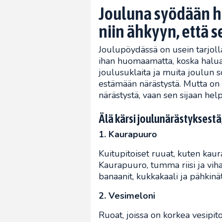
Jouluna syödään hy
niin ähkyyn, että s
Joulupöydässä on usein tarjolla
ihan huomaamatta, koska halua
joulusuklaita ja muita joulun s
estämään närästystä. Mutta on 
närästystä, vaan sen sijaan help
Älä kärsi joulunärästyksestä
1. Kaurapuuro
Kuitupitoiset ruuat, kuten kaur
Kaurapuuro, tumma riisi ja vih
banaanit, kukkakaali ja pähkin
2. Vesimeloni
Ruoat, joissa on korkea vesipi