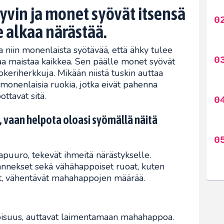
vin ja monet syövät itsensä
e alkaa närästää.
 niin monenlaista syötävää, että ähky tulee
a maistaa kaikkea. Sen päälle monet syövät
okeriherkkuja. Mikään niistä tuskin auttaa
monenlaisia ruokia, jotka eivät pahenna
ottavat sitä.
, vaan helpota oloasi syömällä näitä
apuuro, tekevät ihmeitä närästykselle.
annekset sekä vähähappoiset ruoat, kuten
ät, vähentävät mahahappojen määrää.
toisuus, auttavat laimentamaan mahahappoa.