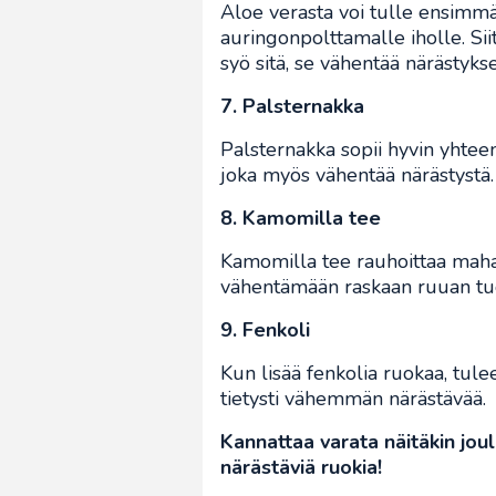
Aloe verasta voi tulle ensimmä
auringonpolttamalle iholle. Si
syö sitä, se vähentää närästyks
7. Palsternakka
Palsternakka sopii hyvin yhtee
joka myös vähentää närästystä.
8. Kamomilla tee
Kamomilla tee rauhoittaa maha
vähentämään raskaan ruuan tu
9. Fenkoli
Kun lisää fenkolia ruokaa, tu
tietysti vähemmän närästävää.
Kannattaa varata näitäkin joul
närästäviä ruokia!