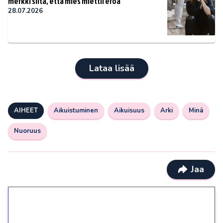
merkki siitä, että mies miettii eroa
28.07.2026
Lataa lisää
AIHEET
Aikuistuminen
Aikuisuus
Arki
Minä
Nuoruus
Jaa
1€ = 10€ arvosta
ilmaiskierroksia ilman