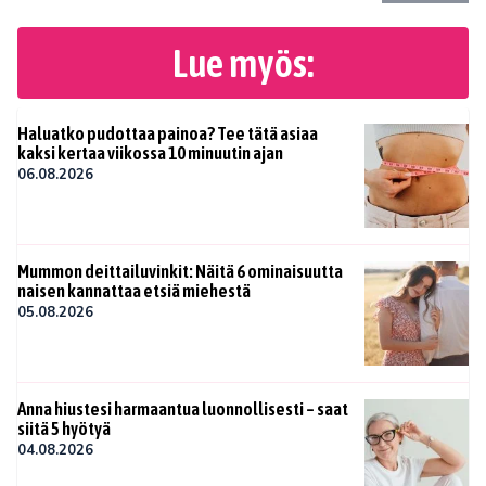
Lue myös:
Haluatko pudottaa painoa? Tee tätä asiaa
kaksi kertaa viikossa 10 minuutin ajan
06.08.2026
Mummon deittailuvinkit: Näitä 6 ominaisuutta
naisen kannattaa etsiä miehestä
05.08.2026
Anna hiustesi harmaantua luonnollisesti – saat
siitä 5 hyötyä
04.08.2026