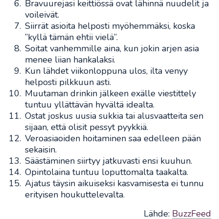
Bravuurejasi keittiössä ovat lähinnä nuudelit ja
voileivät.
Siirrät asioita helposti myöhemmäksi, koska
”kyllä tämän ehtii vielä”.
Soitat vanhemmille aina, kun jokin arjen asia
menee liian hankalaksi.
Kun lähdet viikonloppuna ulos, ilta venyy
helposti pilkkuun asti.
Muutaman drinkin jälkeen exälle viestittely
tuntuu yllättävän hyvältä idealta.
Ostat joskus uusia sukkia tai alusvaatteita sen
sijaan, että olisit pessyt pyykkiä.
Veroasiaoiden hoitaminen saa edelleen pään
sekaisin.
Säästäminen siirtyy jatkuvasti ensi kuuhun.
Opintolaina tuntuu loputtomalta taakalta.
Ajatus täysin aikuiseksi kasvamisesta ei tunnu
erityisen houkuttelevalta.
Lähde:
BuzzFeed