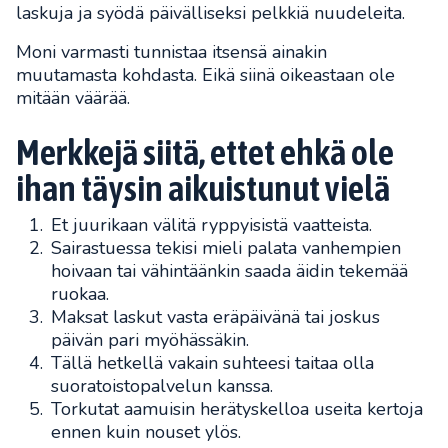
laskuja ja syödä päivälliseksi pelkkiä nuudeleita.
Moni varmasti tunnistaa itsensä ainakin
muutamasta kohdasta. Eikä siinä oikeastaan ole
mitään väärää.
Merkkejä siitä, ettet ehkä ole
ihan täysin aikuistunut vielä
Et juurikaan välitä ryppyisistä vaatteista.
Sairastuessa tekisi mieli palata vanhempien
hoivaan tai vähintäänkin saada äidin tekemää
ruokaa.
Maksat laskut vasta eräpäivänä tai joskus
päivän pari myöhässäkin.
Tällä hetkellä vakain suhteesi taitaa olla
suoratoistopalvelun kanssa.
Torkutat aamuisin herätyskelloa useita kertoja
ennen kuin nouset ylös.