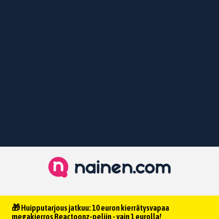
🎁 Huipputarjous jatkuu: 10 euron kierrätysvapaa
megakierros Reactoonz-peliin - vain 1 eurolla!