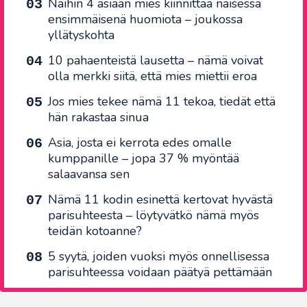
Näihin 4 asiaan mies kiinnittää naisessa
ensimmäisenä huomiota – joukossa
yllätyskohta
10 pahaenteistä lausetta – nämä voivat
olla merkki siitä, että mies miettii eroa
Jos mies tekee nämä 11 tekoa, tiedät että
hän rakastaa sinua
Asia, josta ei kerrota edes omalle
kumppanille – jopa 37 % myöntää
salaavansa sen
Nämä 11 kodin esinettä kertovat hyvästä
parisuhteesta – löytyvätkö nämä myös
teidän kotoanne?
5 syytä, joiden vuoksi myös onnellisessa
parisuhteessa voidaan päätyä pettämään