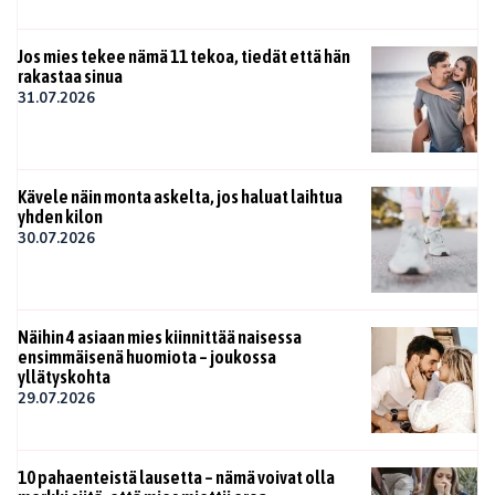
Jos mies tekee nämä 11 tekoa, tiedät että hän
rakastaa sinua
31.07.2026
Kävele näin monta askelta, jos haluat laihtua
yhden kilon
30.07.2026
Näihin 4 asiaan mies kiinnittää naisessa
ensimmäisenä huomiota – joukossa
yllätyskohta
29.07.2026
10 pahaenteistä lausetta – nämä voivat olla