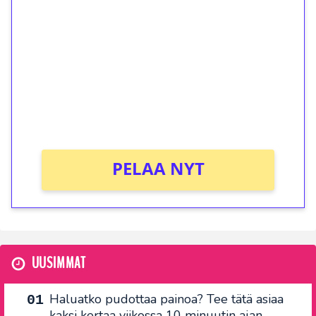
kierrätystä!
Talleta 1€
Saat heti 50 ilmaiskierrosta Tuohi 1000 -
peliin (arvo 0,20€ per kierros)!
Ei kierrätysvaatimusta!
PELAA NYT
UUSIMMAT
Haluatko pudottaa painoa? Tee tätä asiaa
kaksi kertaa viikossa 10 minuutin ajan