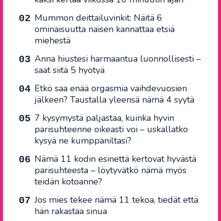
Mummon deittailuvinkit: Näitä 6
ominaisuutta naisen kannattaa etsiä
miehestä
Anna hiustesi harmaantua luonnollisesti –
saat siitä 5 hyötyä
Etkö saa enää orgasmia vaihdevuosien
jälkeen? Taustalla yleensä nämä 4 syytä
7 kysymystä paljastaa, kuinka hyvin
parisuhteenne oikeasti voi – uskallatko
kysyä ne kumppaniltasi?
Nämä 11 kodin esinettä kertovat hyvästä
parisuhteesta – löytyvätkö nämä myös
teidän kotoanne?
Jos mies tekee nämä 11 tekoa, tiedät että
hän rakastaa sinua