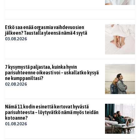
Etkö saa enää orgasmia vaihdevuosien
jälkeen? Taustalla yleensä nämä 4 syytä
03.08.2026
7 kysymystä paljastaa, kuinka hyvin
parisuhteenne oikeasti voi – uskallatko kysyä
ne kumppaniltasi?
02.08.2026
Nämä 11 kodin esinettä kertovat hyvästä
parisuhteesta – löytyvätkö nämä myös teidän
kotoanne?
01.08.2026