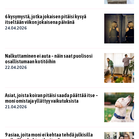
6 kysymystä, jotka jokaisen pitäisi kysyä
itseltään viikon jokaisena päivänä
24.04.2026
Nalkuttaminen ei auta – näin saat puolisosi
osallistumaan kotitöihin
22.04.2026
Asiat, joista koiran pitäisi saada päättää itse –
moni omistaja yllättyy vaikutuksista
21.04.2026
9 asiaa, joita moni ei kehtaa tehdä julkisilla