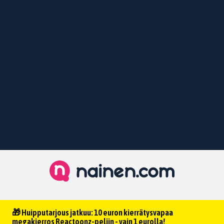
🎁 Huipputarjous jatkuu: 10 euron kierrätysvapaa
megakierros Reactoonz-peliin - vain 1 eurolla!