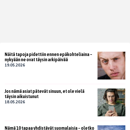
Näitä tapoja pidettiin ennen epäkohteliaina –
nykyään ne ovat täysin arkipäivää
19.05.2026
Jos nämä asiat pätevät sinuun, et ole vielä
täysin aikuistunut
18.05.2026
Nämä 10 tapaa yhdistävät suomalaisia – oletko