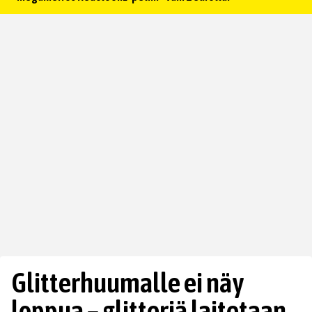
Glitterhuumalle ei näy
loppua – glitteriä laitetaan