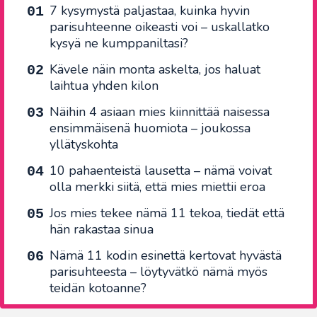
7 kysymystä paljastaa, kuinka hyvin
parisuhteenne oikeasti voi – uskallatko
kysyä ne kumppaniltasi?
Kävele näin monta askelta, jos haluat
laihtua yhden kilon
Näihin 4 asiaan mies kiinnittää naisessa
ensimmäisenä huomiota – joukossa
yllätyskohta
10 pahaenteistä lausetta – nämä voivat
olla merkki siitä, että mies miettii eroa
Jos mies tekee nämä 11 tekoa, tiedät että
hän rakastaa sinua
Nämä 11 kodin esinettä kertovat hyvästä
parisuhteesta – löytyvätkö nämä myös
teidän kotoanne?