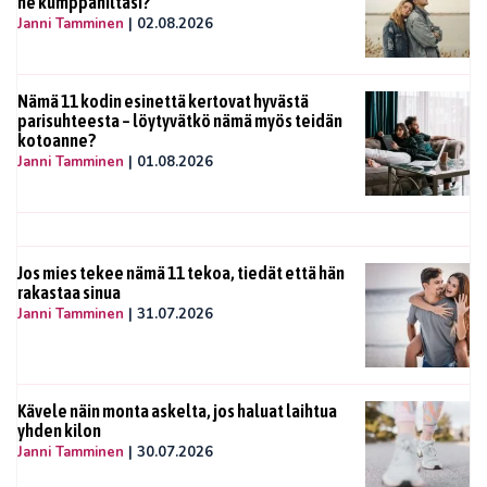
ne kumppaniltasi?
Janni Tamminen
|
02.08.2026
Nämä 11 kodin esinettä kertovat hyvästä
parisuhteesta – löytyvätkö nämä myös teidän
kotoanne?
Janni Tamminen
|
01.08.2026
Jos mies tekee nämä 11 tekoa, tiedät että hän
rakastaa sinua
Janni Tamminen
|
31.07.2026
Kävele näin monta askelta, jos haluat laihtua
yhden kilon
Janni Tamminen
|
30.07.2026