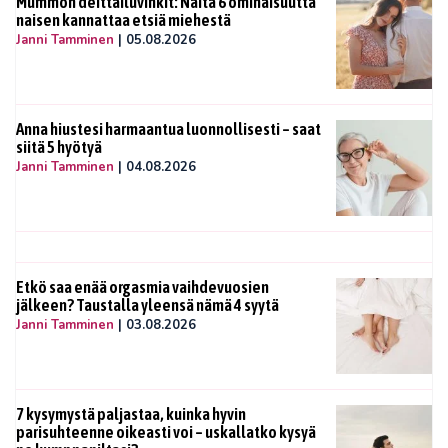
Mummon deittailuvinkit: Näitä 6 ominaisuutta
naisen kannattaa etsiä miehestä
Janni Tamminen
|
05.08.2026
Anna hiustesi harmaantua luonnollisesti – saat
siitä 5 hyötyä
Janni Tamminen
|
04.08.2026
Etkö saa enää orgasmia vaihdevuosien
jälkeen? Taustalla yleensä nämä 4 syytä
Janni Tamminen
|
03.08.2026
7 kysymystä paljastaa, kuinka hyvin
parisuhteenne oikeasti voi – uskallatko kysyä