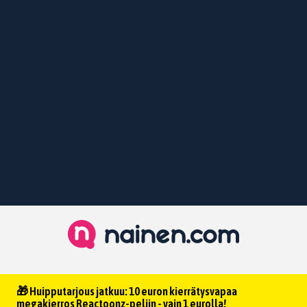
🎁 Huipputarjous jatkuu: 10 euron kierrätysvapaa
megakierros Reactoonz-peliin - vain 1 eurolla!