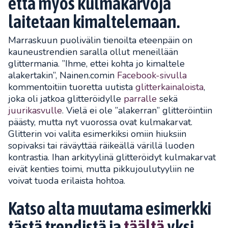
että myös kulmakarvoja
laitetaan kimaltelemaan.
Marraskuun puolivälin tienoilta eteenpäin on
kauneustrendien saralla ollut meneillään
glittermania. ”Ihme, ettei kohta jo kimaltele
alakertakin”, Nainen.comin
Facebook-sivulla
kommentoitiin tuoretta uutista
glitterkainaloista
,
joka oli jatkoa glitteröidylle
parralle
sekä
juurikasvulle
. Vielä ei ole ”alakerran” glitteröintiin
päästy, mutta nyt vuorossa ovat kulmakarvat.
Glitterin voi valita esimerkiksi omiin hiuksiin
sopivaksi tai räväyttää räikeällä värillä luoden
kontrastia. Ihan arkityylinä glitteröidyt kulmakarvat
eivät kenties toimi, mutta pikkujoulutyyliin ne
voivat tuoda erilaista hohtoa.
Katso alta muutama esimerkki
tästä trendistä ja
täältä
yksi