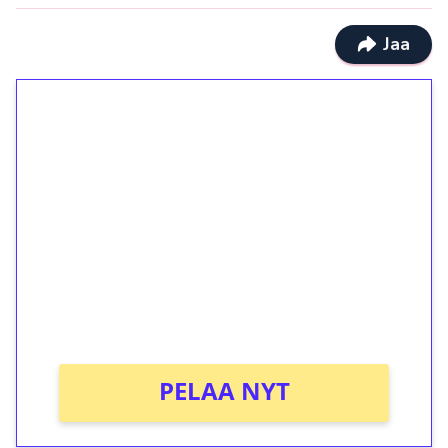
Jaa
1€ = 10€ arvosta
ilmaiskierroksia ilman
kierrätystä!
Talleta 1€
Saat heti 50 ilmaiskierrosta Tuohi 1000 -
peliin (arvo 0,20€ per kierros)!
Ei kierrätysvaatimusta!
PELAA NYT