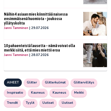
Näihin 4 asiaan mies kiinnittää naisessa
ensimmäisenä huomiota – joukossa
yllätyskohta
Janni Tamminen
|
29.07.2026
10 pahaenteistä lausetta – nämä voivat olla
merkki siitä, että mies miettii eroa
Janni Tamminen
|
28.07.2026
AIHEET
Glitter
Glitterkulmat
Glittervillitys
Inspiraatio
Kauneus
Kauneus
Meikki
Trendit
Tyylit
Uutiset
Uutiset