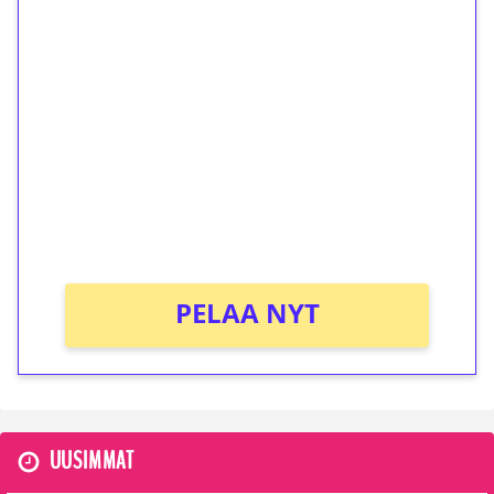
1€ = 10€ arvosta
ilmaiskierroksia ilman
kierrätystä!
Talleta 1€
Saat heti 50 ilmaiskierrosta Tuohi 1000 -
peliin (arvo 0,20€ per kierros)!
Ei kierrätysvaatimusta!
PELAA NYT
UUSIMMAT