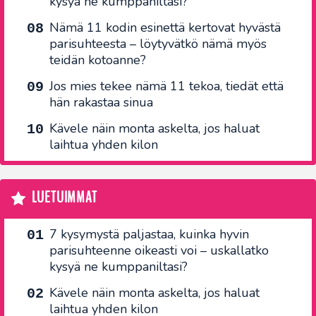
kysyä ne kumppaniltasi?
Nämä 11 kodin esinettä kertovat hyvästä
parisuhteesta – löytyvätkö nämä myös
teidän kotoanne?
Jos mies tekee nämä 11 tekoa, tiedät että
hän rakastaa sinua
Kävele näin monta askelta, jos haluat
laihtua yhden kilon
LUETUIMMAT
7 kysymystä paljastaa, kuinka hyvin
parisuhteenne oikeasti voi – uskallatko
kysyä ne kumppaniltasi?
Kävele näin monta askelta, jos haluat
laihtua yhden kilon