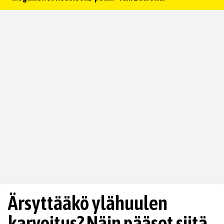
Ärsyttääkö ylähuulen
karvoitus? Näin pääset siitä