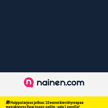
🎁 Huipputarjous jatkuu: 10 euron kierrätysvapaa
megakierros Reactoonz-peliin - vain 1 eurolla!