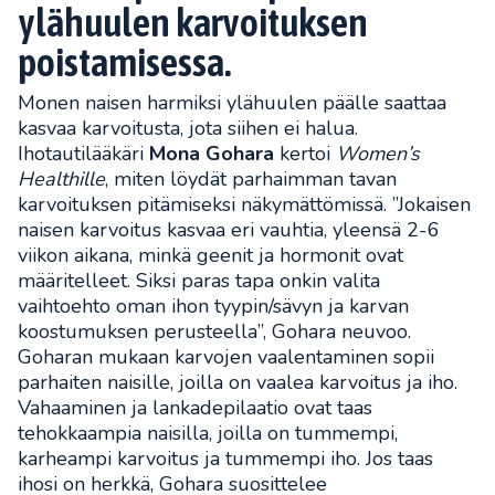
ylähuulen karvoituksen
poistamisessa.
Monen naisen harmiksi ylähuulen päälle saattaa
kasvaa karvoitusta, jota siihen ei halua.
Ihotautilääkäri
Mona Gohara
kertoi
Women’s
Healthille
, miten löydät parhaimman tavan
karvoituksen pitämiseksi näkymättömissä. ”Jokaisen
naisen karvoitus kasvaa eri vauhtia, yleensä 2-6
viikon aikana, minkä geenit ja hormonit ovat
määritelleet. Siksi paras tapa onkin valita
vaihtoehto oman ihon tyypin/sävyn ja karvan
koostumuksen perusteella”, Gohara neuvoo.
Goharan mukaan karvojen vaalentaminen sopii
parhaiten naisille, joilla on vaalea karvoitus ja iho.
Vahaaminen ja lankadepilaatio ovat taas
tehokkaampia naisilla, joilla on tummempi,
karheampi karvoitus ja tummempi iho. Jos taas
ihosi on herkkä, Gohara suosittelee