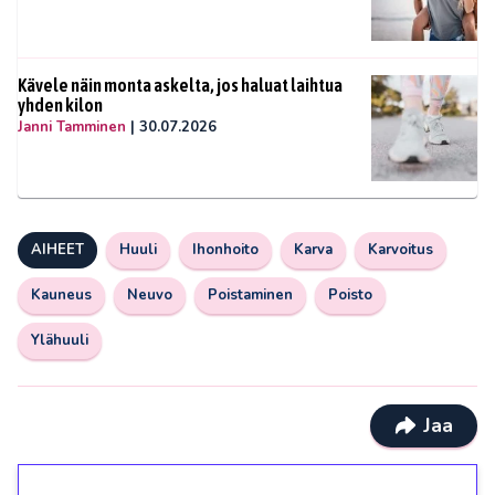
Kävele näin monta askelta, jos haluat laihtua
yhden kilon
Janni Tamminen
|
30.07.2026
AIHEET
Huuli
Ihonhoito
Karva
Karvoitus
Kauneus
Neuvo
Poistaminen
Poisto
Ylähuuli
Jaa