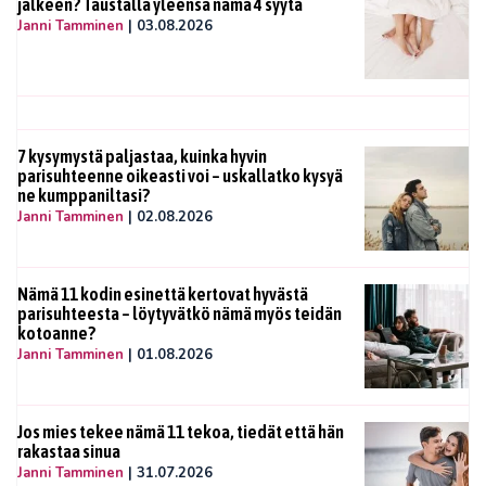
jälkeen? Taustalla yleensä nämä 4 syytä
Janni Tamminen
|
03.08.2026
7 kysymystä paljastaa, kuinka hyvin
parisuhteenne oikeasti voi – uskallatko kysyä
ne kumppaniltasi?
Janni Tamminen
|
02.08.2026
Nämä 11 kodin esinettä kertovat hyvästä
parisuhteesta – löytyvätkö nämä myös teidän
kotoanne?
Janni Tamminen
|
01.08.2026
Jos mies tekee nämä 11 tekoa, tiedät että hän
rakastaa sinua
Janni Tamminen
|
31.07.2026