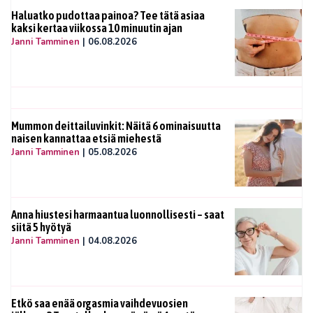
Haluatko pudottaa painoa? Tee tätä asiaa
kaksi kertaa viikossa 10 minuutin ajan
Janni Tamminen
|
06.08.2026
Mummon deittailuvinkit: Näitä 6 ominaisuutta
naisen kannattaa etsiä miehestä
Janni Tamminen
|
05.08.2026
Anna hiustesi harmaantua luonnollisesti – saat
siitä 5 hyötyä
Janni Tamminen
|
04.08.2026
Etkö saa enää orgasmia vaihdevuosien