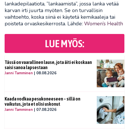
lankadepilaatiota, ”lankaamista”, jossa lanka vetää
karvan irti juurta myöten. Se on turvallisin
vaihtoehto, koska siinä ei käytetä kemikaaleja tai
poisteta orvaskesikerrosta. Lähde:
Women’s Health
LUE MYÖS:
Tässä on vaarallinen lause, jota äiti ei koskaan
saisi sanoa lapsestaan
Janni Tamminen
|
08.08.2026
Kaada vodkaa pesukoneeseen – sillä on
vaikutus, jota et olisi uskonut
Janni Tamminen
|
07.08.2026