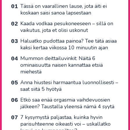
Tässä on vaarallinen lause, jota äiti ei
koskaan saisi sanoa lapsestaan
Kaada vodkaa pesukoneeseen – sillä on
vaikutus, jota et olisi uskonut
Haluatko pudottaa painoa? Tee tätä asiaa
kaksi kertaa viikossa 10 minuutin ajan
Mummon deittailuvinkit: Näitä 6
ominaisuutta naisen kannattaa etsiä
miehestä
Anna hiustesi harmaantua luonnollisesti –
saat siitä 5 hyötyä
Etkö saa enää orgasmia vaihdevuosien
jälkeen? Taustalla yleensä nämä 4 syytä
7 kysymystä paljastaa, kuinka hyvin
parisuhteenne oikeasti voi – uskallatko