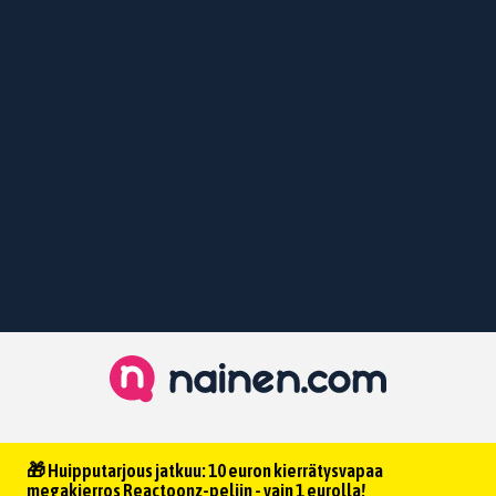
🎁 Huipputarjous jatkuu: 10 euron kierrätysvapaa
megakierros Reactoonz-peliin - vain 1 eurolla!