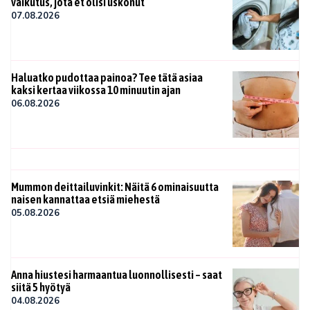
vaikutus, jota et olisi uskonut
07.08.2026
Haluatko pudottaa painoa? Tee tätä asiaa
kaksi kertaa viikossa 10 minuutin ajan
06.08.2026
Mummon deittailuvinkit: Näitä 6 ominaisuutta
naisen kannattaa etsiä miehestä
05.08.2026
Anna hiustesi harmaantua luonnollisesti – saat
siitä 5 hyötyä
04.08.2026