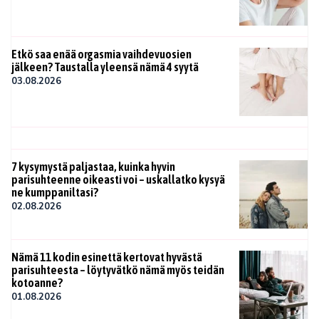
Etkö saa enää orgasmia vaihdevuosien
jälkeen? Taustalla yleensä nämä 4 syytä
03.08.2026
7 kysymystä paljastaa, kuinka hyvin
parisuhteenne oikeasti voi – uskallatko kysyä
ne kumppaniltasi?
02.08.2026
Nämä 11 kodin esinettä kertovat hyvästä
parisuhteesta – löytyvätkö nämä myös teidän
kotoanne?
01.08.2026