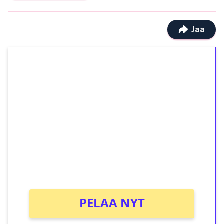
Jaa
1€ = 10€ arvosta
ilmaiskierroksia ilman
kierrätystä!
Talleta 1€
Saat heti 50 ilmaiskierrosta Tuohi 1000 -
peliin (arvo 0,20€ per kierros)!
Ei kierrätysvaatimusta!
PELAA NYT