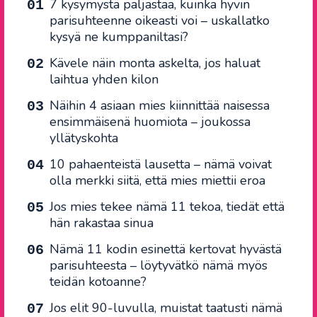
7 kysymystä paljastaa, kuinka hyvin
parisuhteenne oikeasti voi – uskallatko
kysyä ne kumppaniltasi?
Kävele näin monta askelta, jos haluat
laihtua yhden kilon
Näihin 4 asiaan mies kiinnittää naisessa
ensimmäisenä huomiota – joukossa
yllätyskohta
10 pahaenteistä lausetta – nämä voivat
olla merkki siitä, että mies miettii eroa
Jos mies tekee nämä 11 tekoa, tiedät että
hän rakastaa sinua
Nämä 11 kodin esinettä kertovat hyvästä
parisuhteesta – löytyvätkö nämä myös
teidän kotoanne?
Jos elit 90-luvulla, muistat taatusti nämä