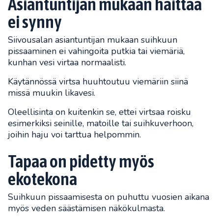
Asiantuntijan mukaan haittaa
ei synny
Siivousalan asiantuntijan mukaan suihkuun
pissaaminen ei vahingoita putkia tai viemäriä,
kunhan vesi virtaa normaalisti.
Käytännössä virtsa huuhtoutuu viemäriin siinä
missä muukin likavesi.
Oleellisinta on kuitenkin se, ettei virtsaa roisku
esimerkiksi seinille, matoille tai suihkuverhoon,
joihin haju voi tarttua helpommin.
Tapaa on pidetty myös
ekotekona
Suihkuun pissaamisesta on puhuttu vuosien aikana
myös veden säästämisen näkökulmasta.