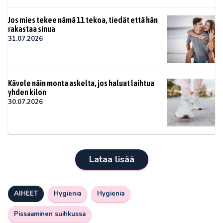
Jos mies tekee nämä 11 tekoa, tiedät että hän
rakastaa sinua
31.07.2026
Kävele näin monta askelta, jos haluat laihtua
yhden kilon
30.07.2026
Lataa lisää
AIHEET
Hygienia
Hygienia
Pissaaminen suihkussa