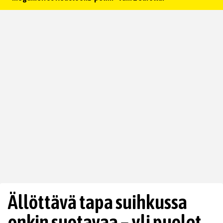
Ällöttävä tapa suihkussa
onkin suotavaa – yli puolet