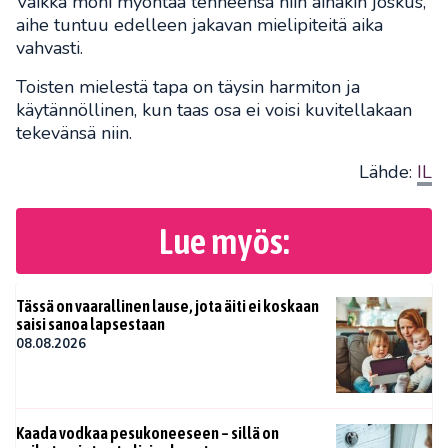
Vaikka moni myöntää tehneensä niin ainakin joskus,
aihe tuntuu edelleen jakavan mielipiteitä aika
vahvasti.
Toisten mielestä tapa on täysin harmiton ja
käytännöllinen, kun taas osa ei voisi kuvitellakaan
tekevänsä niin.
Lähde:
IL
Lue myös:
Tässä on vaarallinen lause, jota äiti ei koskaan
saisi sanoa lapsestaan
08.08.2026
Kaada vodkaa pesukoneeseen – sillä on