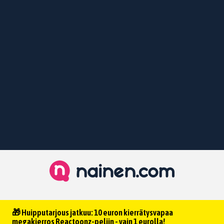
🎁 Huipputarjous jatkuu: 10 euron kierrätysvapaa
megakierros Reactoonz-peliin - vain 1 eurolla!