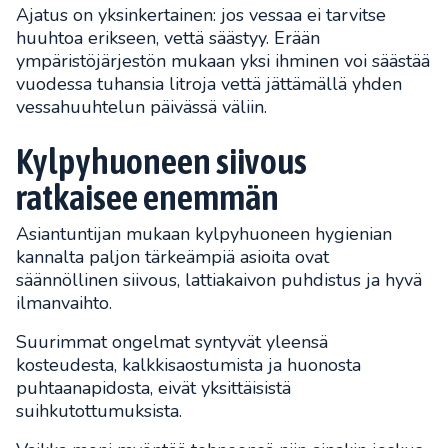
Ajatus on yksinkertainen: jos vessaa ei tarvitse
huuhtoa erikseen, vettä säästyy. Erään
ympäristöjärjestön mukaan yksi ihminen voi säästää
vuodessa tuhansia litroja vettä jättämällä yhden
vessahuuhtelun päivässä väliin.
Kylpyhuoneen siivous
ratkaisee enemmän
Asiantuntijan mukaan kylpyhuoneen hygienian
kannalta paljon tärkeämpiä asioita ovat
säännöllinen siivous, lattiakaivon puhdistus ja hyvä
ilmanvaihto.
Suurimmat ongelmat syntyvät yleensä
kosteudesta, kalkkisaostumista ja huonosta
puhtaanapidosta, eivät yksittäisistä
suihkutottumuksista.