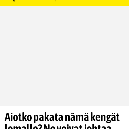
Aiotko pakata nämä kengät
lomalle? Ne voivat johtaa