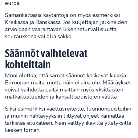
euroa.
Samankaltaisia käytäntöjä on myös esimerkiksi
Kreikassa ja Ranskassa. Jos kuljettajan jalkineiden
arvioidaan vaarantavan liikenneturvallisuutta,
seurauksena voi olla sakko.
Säännöt vaihtelevat
kohteittain
Moni olettaa, että samat säännöt koskevat kaikkia
Euroopan maita, mutta näin ei aina ole. Määräykset
voivat vaihdella paitsi maittain myös yksittäisten
matkailualueiden ja kansallispuistojen välillä.
Siksi esimerkiksi vaellusreiteille, luonnonpuistoihin
ja muihin nähtävyyksiin liittyvät ohjeet kannattaa
tarkistaa etukäteen. Näin välttyy ikäviltä yllätyksiltä
kesken loman.