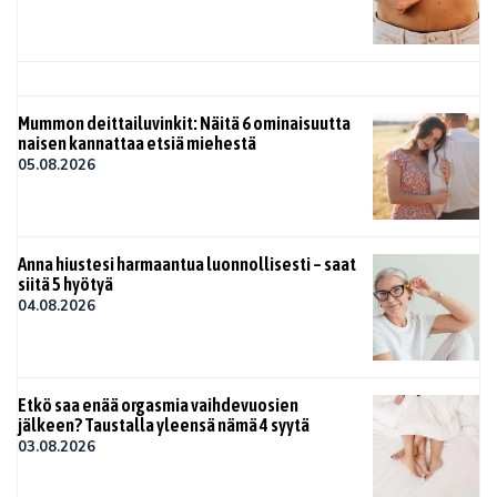
Mummon deittailuvinkit: Näitä 6 ominaisuutta
naisen kannattaa etsiä miehestä
05.08.2026
Anna hiustesi harmaantua luonnollisesti – saat
siitä 5 hyötyä
04.08.2026
Etkö saa enää orgasmia vaihdevuosien
jälkeen? Taustalla yleensä nämä 4 syytä
03.08.2026