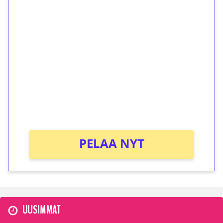
1€ = 10€ arvosta
ilmaiskierroksia ilman
kierrätystä!
Talleta 1€
Saat heti 50 ilmaiskierrosta Tuohi 1000 -
peliin (arvo 0,20€ per kierros)!
Ei kierrätysvaatimusta!
PELAA NYT
UUSIMMAT