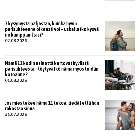
7 kysymystä paljastaa, kuinka hyvin
parisuhteenne oikeasti voi – uskallatko kysyä
ne kumppaniltasi?
02.08.2026
Nämä 11 kodin esinettä kertovat hyvästä
parisuhteesta – löytyvätkö nämä myös teidän
kotoanne?
01.08.2026
Jos mies tekee nämä 11 tekoa, tiedät että hän
rakastaa sinua
31.07.2026