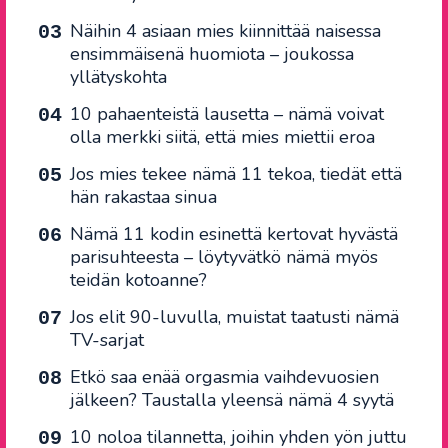
Näihin 4 asiaan mies kiinnittää naisessa
ensimmäisenä huomiota – joukossa
yllätyskohta
10 pahaenteistä lausetta – nämä voivat
olla merkki siitä, että mies miettii eroa
Jos mies tekee nämä 11 tekoa, tiedät että
hän rakastaa sinua
Nämä 11 kodin esinettä kertovat hyvästä
parisuhteesta – löytyvätkö nämä myös
teidän kotoanne?
Jos elit 90-luvulla, muistat taatusti nämä
TV-sarjat
Etkö saa enää orgasmia vaihdevuosien
jälkeen? Taustalla yleensä nämä 4 syytä
10 noloa tilannetta, joihin yhden yön juttu