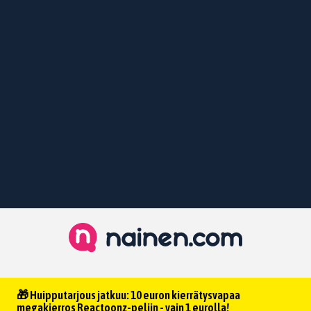
🎁 Huipputarjous jatkuu: 10 euron kierrätysvapaa
megakierros Reactoonz-peliin - vain 1 eurolla!