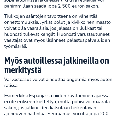
pahimmillaan saada jopa 2 500 euron sakon.
Tiukkojen sääntöjen tavoitteena on vähentää
onnettomuuksia. Jyrkät polut ja kivikkoinen maasto
voivat olla vaarallisia, jos jalassa on liukkaat tai
huonosti tukevat kengät. Huonosti varustautuneet
vaeltajat ovat myös lisänneet pelastuspalveluiden
työmäärää.
Myös autoillessa jalkineilla on
merkitystä
Varvastossut voivat aiheuttaa ongelmia myös auton
ratissa.
Esimerkiksi Espanjassa niiden käyttäminen ajaessa
ei ole erikseen kiellettyä, mutta poliisi voi määrätä
sakon, jos jalkineiden katsotaan heikentävän
ajoneuvon hallintaa. Seuraamus voi olla jopa 200