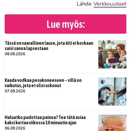
Lähde:
Verkkouutiset
Lue myös:
Tässä on vaarallinen lause, jota äiti ei koskaan
saisi sanoa lapsestaan
08.08.2026
Kaada vodkaa pesukoneeseen – sillä on
vaikutus, jota et olisi uskonut
07.08.2026
Haluatko pudottaa painoa? Tee tätä asiaa
kaksi kertaa viikossa 10 minuutin ajan
06.08.2026