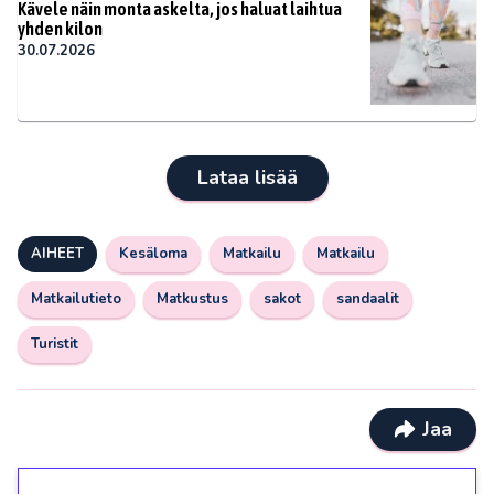
Kävele näin monta askelta, jos haluat laihtua
yhden kilon
30.07.2026
Lataa lisää
AIHEET
Kesäloma
Matkailu
Matkailu
Matkailutieto
Matkustus
sakot
sandaalit
Turistit
Jaa