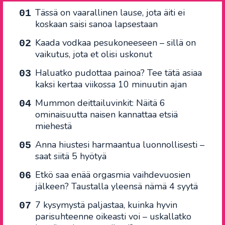
Tässä on vaarallinen lause, jota äiti ei
koskaan saisi sanoa lapsestaan
Kaada vodkaa pesukoneeseen – sillä on
vaikutus, jota et olisi uskonut
Haluatko pudottaa painoa? Tee tätä asiaa
kaksi kertaa viikossa 10 minuutin ajan
Mummon deittailuvinkit: Näitä 6
ominaisuutta naisen kannattaa etsiä
miehestä
Anna hiustesi harmaantua luonnollisesti –
saat siitä 5 hyötyä
Etkö saa enää orgasmia vaihdevuosien
jälkeen? Taustalla yleensä nämä 4 syytä
7 kysymystä paljastaa, kuinka hyvin
parisuhteenne oikeasti voi – uskallatko