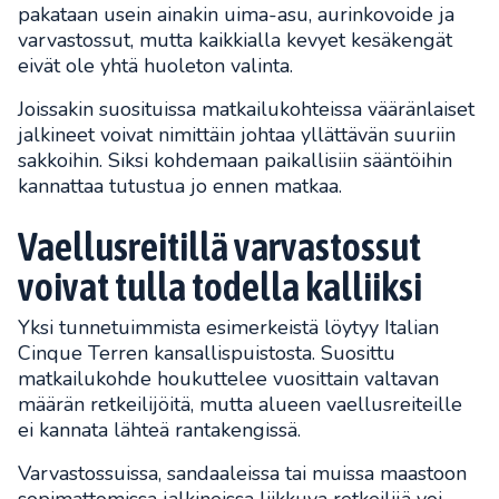
pakataan usein ainakin uima-asu, aurinkovoide ja
varvastossut, mutta kaikkialla kevyet kesäkengät
eivät ole yhtä huoleton valinta.
Joissakin suosituissa matkailukohteissa vääränlaiset
jalkineet voivat nimittäin johtaa yllättävän suuriin
sakkoihin. Siksi kohdemaan paikallisiin sääntöihin
kannattaa tutustua jo ennen matkaa.
Vaellusreitillä varvastossut
voivat tulla todella kalliiksi
Yksi tunnetuimmista esimerkeistä löytyy Italian
Cinque Terren kansallispuistosta. Suosittu
matkailukohde houkuttelee vuosittain valtavan
määrän retkeilijöitä, mutta alueen vaellusreiteille
ei kannata lähteä rantakengissä.
Varvastossuissa, sandaaleissa tai muissa maastoon
sopimattomissa jalkineissa liikkuva retkeilijä voi