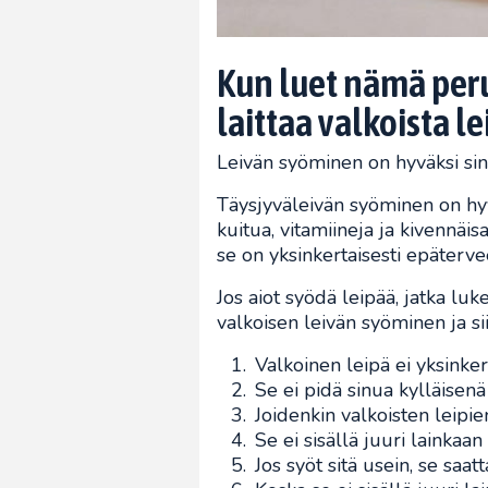
Kun luet nämä peru
laittaa valkoista l
Leivän syöminen on hyväksi sinu
Täysjyväleivän syöminen on hyvä
kuitua, vitamiineja ja kivennäis
se on yksinkertaisesti epätervee
Jos aiot syödä leipää, jatka luk
valkoisen leivän syöminen ja si
Valkoinen leipä ei yksinker
Se ei pidä sinua kylläisenä 
Joidenkin valkoisten leipie
Se ei sisällä juuri lainkaan
Jos syöt sitä usein, se saa