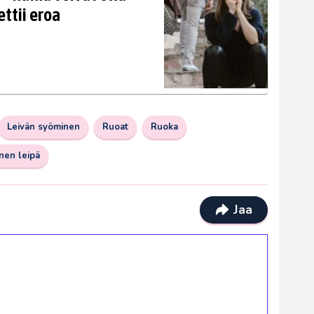
ettii eroa
Leivän syöminen
Ruoat
Ruoka
nen leipä
Jaa
ilmaiskierroksia ilman