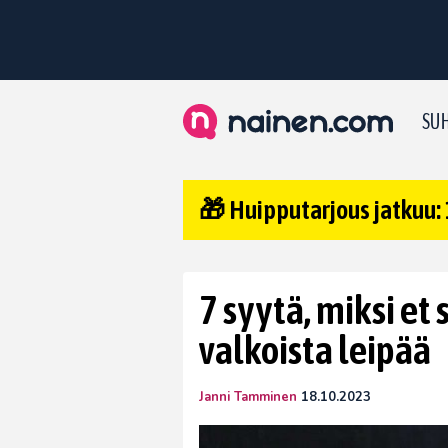
SUH
🎁 Huipputarjous jatkuu: 
7 syytä, miksi et
valkoista leipää
Janni Tamminen
18.10.2023