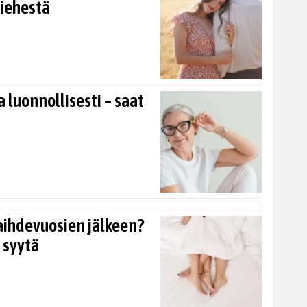
miehestä
 luonnollisesti – saat
aihdevuosien jälkeen?
 syytä