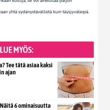
inkaan kuituja, se voi aiheuttaa paljon
kaan yhtä sydänystävällistä kuin täysjyväleipä.
LUE MYÖS:
? Tee tätä asiaa kaksi
in ajan
Näitä 6 ominaisuutta