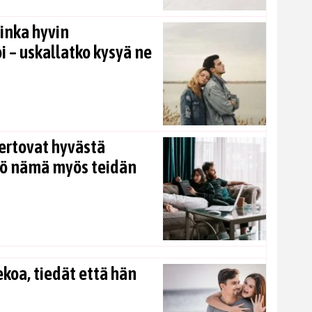
inka hyvin
i – uskallatko kysyä ne
ertovat hyvästä
kö nämä myös teidän
koa, tiedät että hän