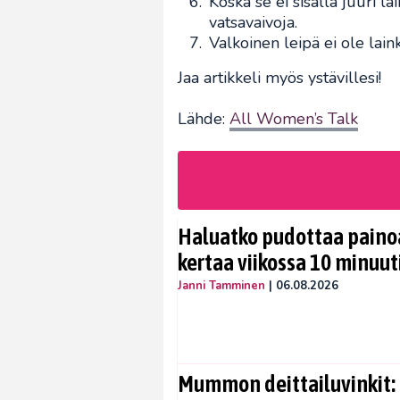
Koska se ei sisällä juuri la
vatsavaivoja.
Valkoinen leipä ei ole lain
Jaa artikkeli myös ystävillesi!
Lähde:
All Women’s Talk
Haluatko pudottaa painoa
kertaa viikossa 10 minuut
Janni Tamminen
|
06.08.2026
Mummon deittailuvinkit: 