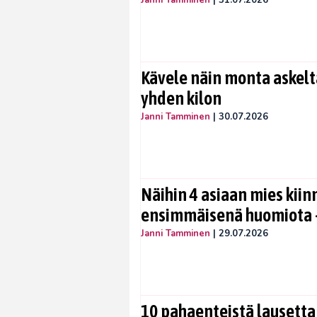
Janni Tamminen
|
31.07.2026
Kävele näin monta askelta
yhden kilon
Janni Tamminen
|
30.07.2026
Näihin 4 asiaan mies kiin
ensimmäisenä huomiota –
Janni Tamminen
|
29.07.2026
10 pahaenteistä lausetta