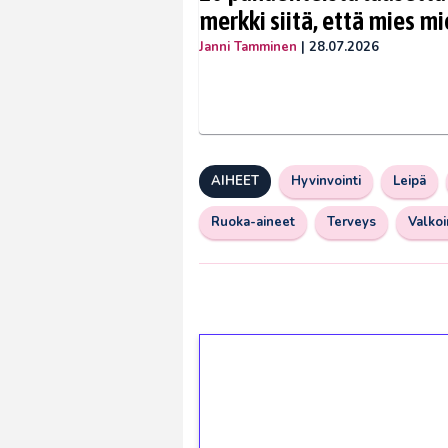
merkki siitä, että mies mi
Janni Tamminen
|
28.07.2026
AIHEET
Hyvinvointi
Leipä
Ruoka-aineet
Terveys
Valkoi
1€ = 10€ arvosta 
kierrätystä!