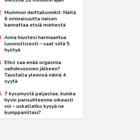
Mummon deittailuvinkit: Näitä
6 ominaisuutta naisen
kannattaa etsiä miehestä
Anna hiustesi harmaantua
luonnollisesti – saat siitä 5
hyötyä
Etkö saa enää orgasmia
vaihdevuosien jälkeen?
Taustalla yleensä nämä 4
syytä
7 kysymystä paljastaa, kuinka
hyvin parisuhteenne oikeasti
voi – uskallatko kysyä ne
kumppaniltasi?