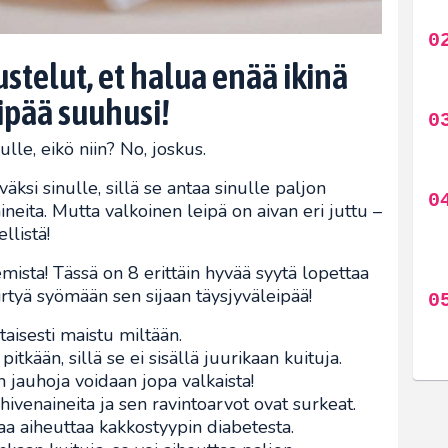
stelut, et halua enää ikinä
eipää suuhusi!
lle, eikö niin? No, joskus.
ksi sinulle, sillä se antaa sinulle paljon
aineita. Mutta valkoinen leipä on aivan eri juttu –
llistä!
emista! Tässä on 8 erittäin hyvää syytä lopettaa
irtyä syömään sen sijaan täysjyväleipää!
taisesti maistu miltään.
pitkään, sillä se ei sisällä juurikaan kuituja.
n jauhoja voidaan jopa valkaista!
 hivenaineita ja sen ravintoarvot ovat surkeat.
ttaa aiheuttaa kakkostyypin diabetesta.