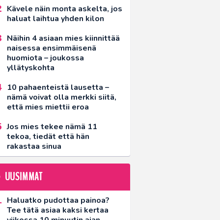
Kävele näin monta askelta, jos
haluat laihtua yhden kilon
Näihin 4 asiaan mies kiinnittää
naisessa ensimmäisenä
huomiota – joukossa
yllätyskohta
10 pahaenteistä lausetta –
nämä voivat olla merkki siitä,
että mies miettii eroa
Jos mies tekee nämä 11
tekoa, tiedät että hän
rakastaa sinua
UUSIMMAT
Haluatko pudottaa painoa?
Tee tätä asiaa kaksi kertaa
viikossa 10 minuutin ajan