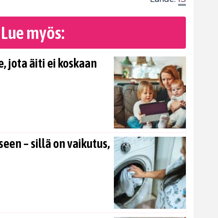
Lue myös:
, jota äiti ei koskaan
en – sillä on vaikutus,