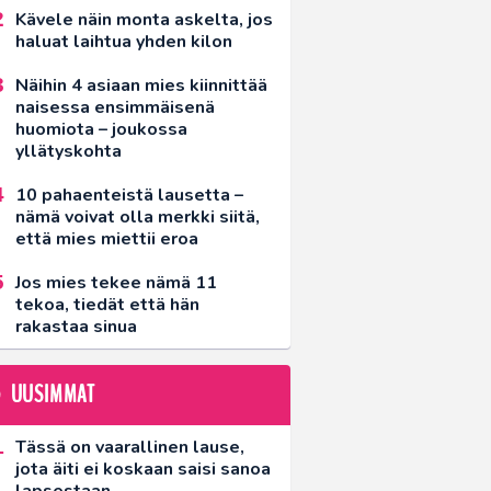
Kävele näin monta askelta, jos
haluat laihtua yhden kilon
Näihin 4 asiaan mies kiinnittää
naisessa ensimmäisenä
huomiota – joukossa
yllätyskohta
10 pahaenteistä lausetta –
nämä voivat olla merkki siitä,
että mies miettii eroa
Jos mies tekee nämä 11
tekoa, tiedät että hän
rakastaa sinua
UUSIMMAT
Tässä on vaarallinen lause,
jota äiti ei koskaan saisi sanoa
lapsestaan