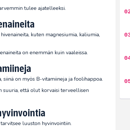
 harvemmin tulee ajatelleeksi.
venaineita
hivenaineita, kuten magnesiumia, kaliumia,
ivenaineita on enemmän kuin vaaleissa.
tamiineja
a, siinä on myös B-vitamiineja ja foolihappoa.
 suuria, että olut korvaisi terveellisen
 hyvinvointia
ö tarvitsee luuston hyvinvointiin.