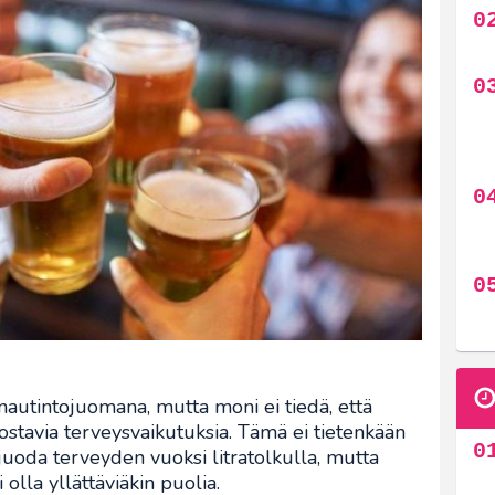
autintojuomana, mutta moni ei tiedä, että
nnostavia terveysvaikutuksia. Tämä ei tietenkään
i juoda terveyden vuoksi litratolkulla, mutta
 olla yllättäviäkin puolia.