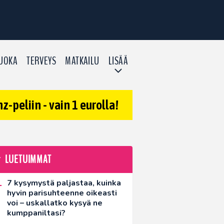
UOKA
TERVEYS
MATKAILU
LISÄÄ
-peliin - vain 1 eurolla!
LUETUIMMAT
7 kysymystä paljastaa, kuinka
hyvin parisuhteenne oikeasti
voi – uskallatko kysyä ne
kumppaniltasi?