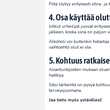
Piitä löytyy erityisesti ohra- ja
4. Osa käyttää ol
Jotkut urheilijat juovat erityise
jälkeen, koska siinä on paljon v
Alkoholi voi kuitenkin hidasta
vaihtoehto olut ei ole.
5. Kohtuus ratkais
Asiantuntijoiden mukaan oluen 
haittoja.
Siksi tärkeintä on pysyä kohtuu
terveysjuomana.
Jaa tieto myös ystävillesi!