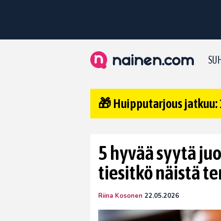
SUH
🎁 Huipputarjous jatkuu: 
5 hyvää syytä ju
tiesitkö näistä t
Riina Kosonen
22.05.2026