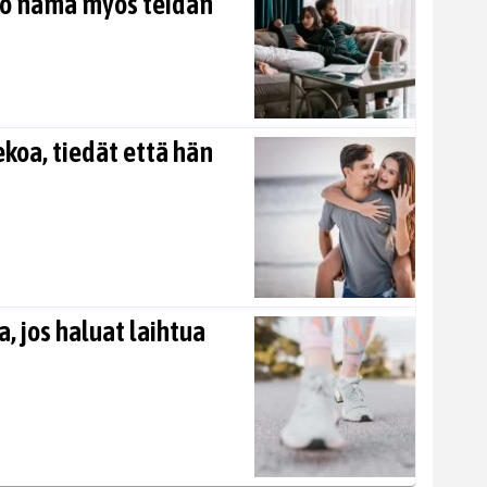
kö nämä myös teidän
koa, tiedät että hän
, jos haluat laihtua