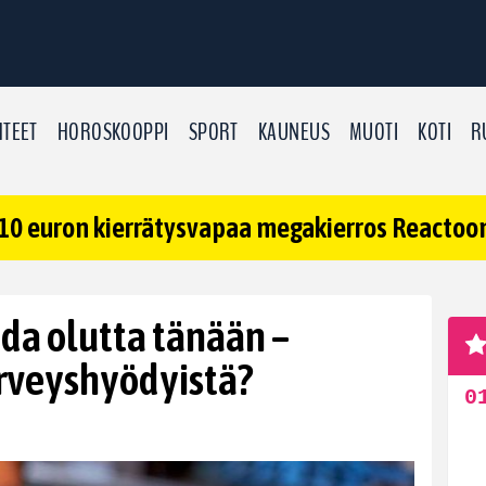
TEET
HOROSKOOPPI
SPORT
KAUNEUS
MUOTI
KOTI
R
10 euron kierrätysvapaa megakierros Reactoonz
oda olutta tänään –
erveyshyödyistä?