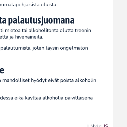
 humalapohjaisista oluista.
utta palautusjuomana
sti mietoa tai alkoholitonta olutta treenin
että ja hivenaineita.
a palautumista, joten täysin ongelmaton
ee
mahdolliset hyödyt eivät poista alkoholin
dessa eikä käyttää alkoholia päivittäisenä
Lähde:
IS