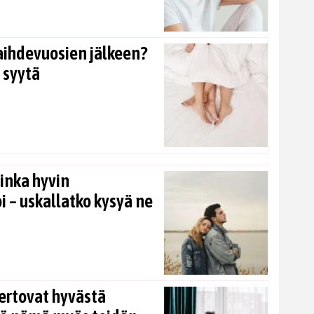
aihdevuosien jälkeen?
 syytä
inka hyvin
i – uskallatko kysyä ne
ertovat hyvästä