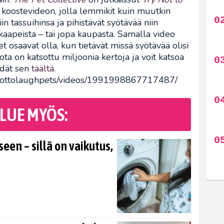
koostevideon, jolla lemmikit kuin muutkin
n tassuihinsa ja pihistävät syötävää niin
 kaapeista – tai jopa kaupasta. Samalla video
t osaavat olla, kun tietävät missä syötävää olisi
ota on katsottu miljoonia kertoja ja voit katsoa
öydät sen
täältä
.
ynottolaughpets/videos/1991998867717487/
LUE MYÖS:
en – sillä on vaikutus,