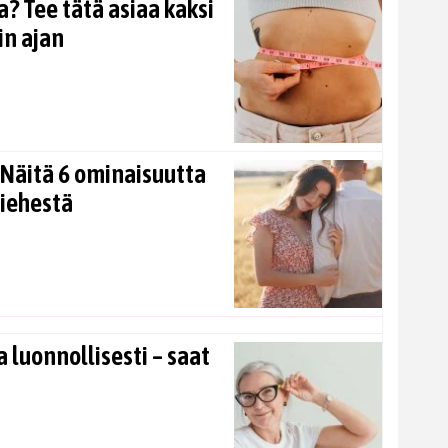
? Tee tätä asiaa kaksi
in ajan
Näitä 6 ominaisuutta
miehestä
 luonnollisesti – saat