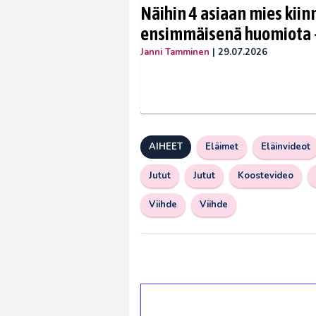
Näihin 4 asiaan mies kiin
ensimmäisenä huomiota –
Janni Tamminen
|
29.07.2026
AIHEET
Eläimet
Eläinvideot
Jutut
Jutut
Koostevideo
Viihde
Viihde
1€ = 10€ arvosta 