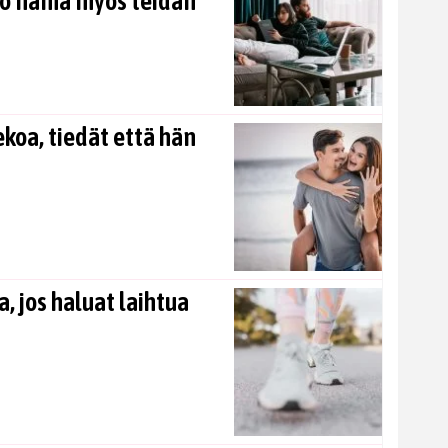
kö nämä myös teidän
koa, tiedät että hän
, jos haluat laihtua