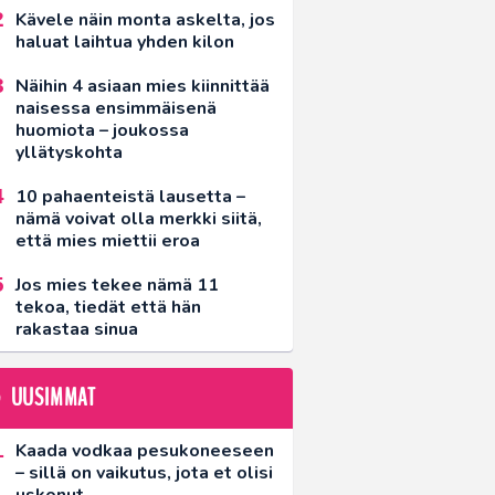
Kävele näin monta askelta, jos
haluat laihtua yhden kilon
Näihin 4 asiaan mies kiinnittää
naisessa ensimmäisenä
huomiota – joukossa
yllätyskohta
10 pahaenteistä lausetta –
nämä voivat olla merkki siitä,
että mies miettii eroa
Jos mies tekee nämä 11
tekoa, tiedät että hän
rakastaa sinua
UUSIMMAT
Kaada vodkaa pesukoneeseen
– sillä on vaikutus, jota et olisi
uskonut