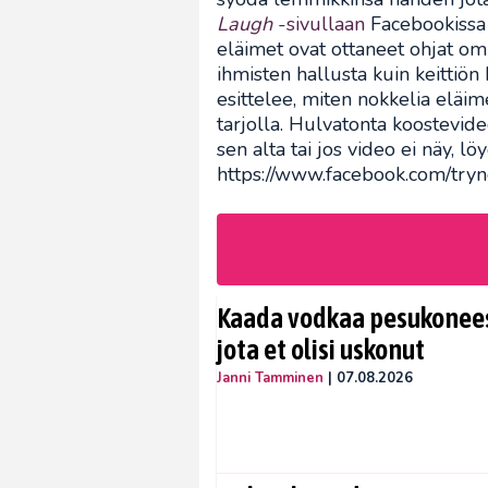
Laugh
-sivullaan
Facebookissa 
eläimet ovat ottaneet ohjat omii
ihmisten hallusta kuin keittiön
esittelee, miten nokkelia eläime
tarjolla. Hulvatonta koostevide
sen alta tai jos video ei näy, l
https://www.facebook.com/tr
Kaada vodkaa pesukoneese
jota et olisi uskonut
Janni Tamminen
|
07.08.2026