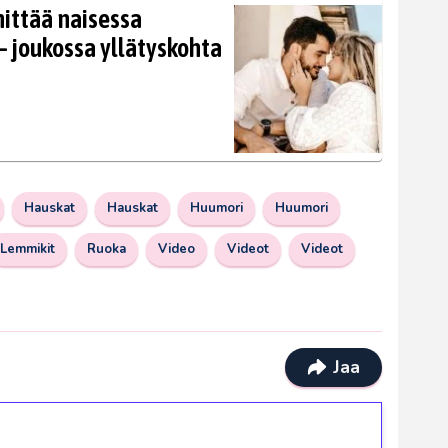
nittää naisessa
 joukossa yllätyskohta
Hauskat
Hauskat
Huumori
Huumori
Lemmikit
Ruoka
Video
Videot
Videot
Jaa
ilmaiskierroksia ilman