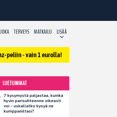
UOKA
TERVEYS
MATKAILU
LISÄÄ
-peliin - vain 1 eurolla!
LUETUIMMAT
7 kysymystä paljastaa, kuinka
hyvin parisuhteenne oikeasti
voi – uskallatko kysyä ne
kumppaniltasi?