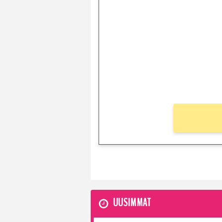
kierrätystä!
Talleta 1€
Saat heti 50 ilmaiskierr
kierros)!
Ei kierrätysvaatimusta!
UUSIMMAT