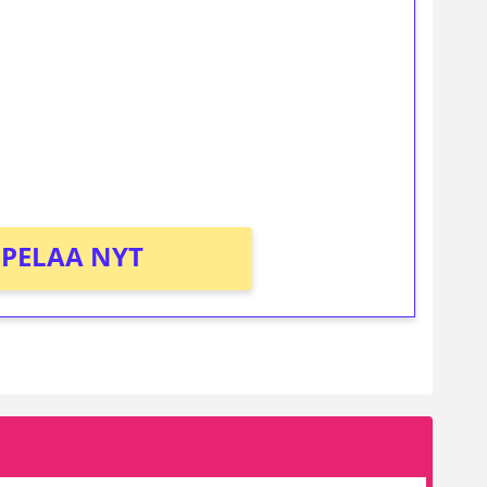
osta Tuohi 1000 -peliin (arvo 0,20€ per
PELAA NYT