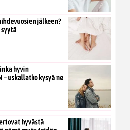
aihdevuosien jälkeen?
 syytä
inka hyvin
i – uskallatko kysyä ne
ertovat hyvästä