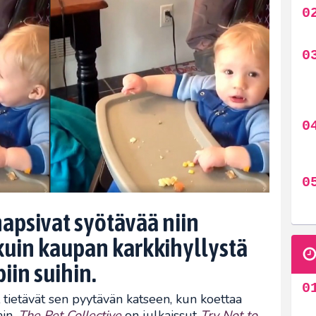
apsivat syötävää niin
kuin kaupan karkkihyllystä
in suihin.
tietävät sen pyytävän katseen, kun koettaa
in.
The Pet Collective
on julkaissut
Try Not to