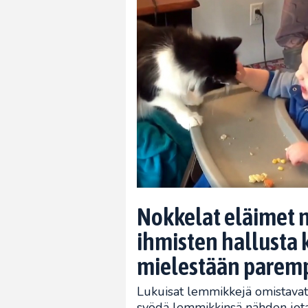
Nokkelat eläimet n
ihmisten hallusta 
mielestään parempi
Lukuisat lemmikkejä omistavat 
syödä lemmikkinsä nähden jota