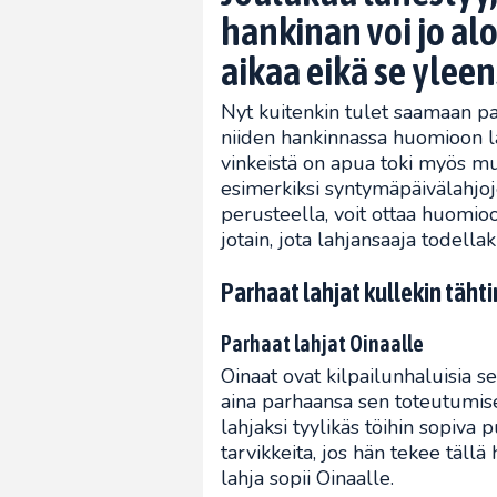
hankinan voi jo alo
aikaa eikä se yleen
Nyt kuitenkin tulet saamaan pal
niiden hankinnassa huomioon l
vinkeistä on apua toki myös m
esimerkiksi syntymäpäivälahjoj
perusteella, voit ottaa huomio
jotain, jota lahjansaaja todellak
Parhaat lahjat kullekin täht
Parhaat lahjat Oinaalle
Oinaat ovat kilpailunhaluisia sei
aina parhaansa sen toteutumisek
lahjaksi tyylikäs töihin sopiva p
tarvikkeita, jos hän tekee tällä
lahja sopii Oinaalle.