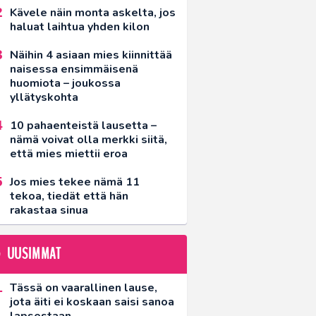
Kävele näin monta askelta, jos
haluat laihtua yhden kilon
Näihin 4 asiaan mies kiinnittää
naisessa ensimmäisenä
huomiota – joukossa
yllätyskohta
10 pahaenteistä lausetta –
nämä voivat olla merkki siitä,
että mies miettii eroa
Jos mies tekee nämä 11
tekoa, tiedät että hän
rakastaa sinua
UUSIMMAT
Tässä on vaarallinen lause,
jota äiti ei koskaan saisi sanoa
lapsestaan