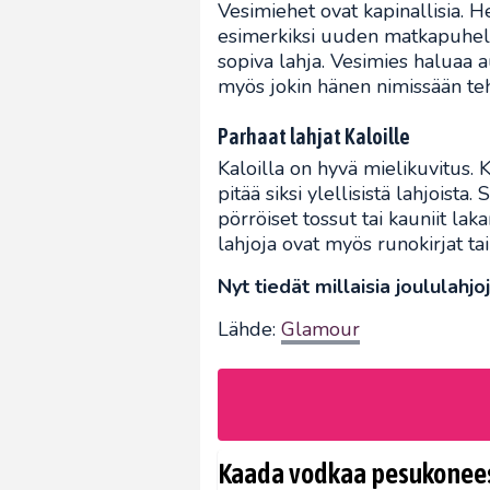
Vesimiehet ovat kapinallisia. He
esimerkiksi uuden matkapuheli
sopiva lahja. Vesimies haluaa au
myös jokin hänen nimissään teh
Parhaat lahjat Kaloille
Kaloilla on hyvä mielikuvitus. 
pitää siksi ylellisistä lahjoista.
pörröiset tossut tai kauniit lak
lahjoja ovat myös runokirjat ta
Nyt tiedät millaisia joululahj
Lähde:
Glamour
Kaada vodkaa pesukoneese