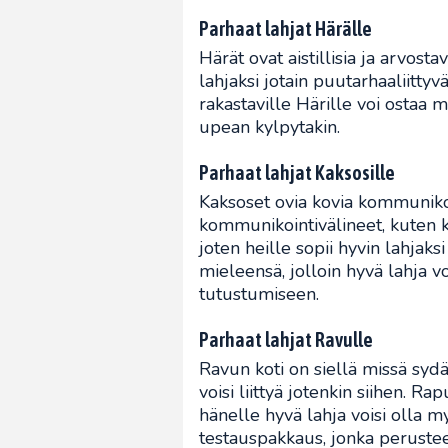
Parhaat lahjat Härälle
Härät ovat aistillisia ja arvost
lahjaksi jotain puutarhaaliitty
rakastaville Härille voi ostaa 
upean kylpytakin.
Parhaat lahjat Kaksosille
Kaksoset ovia kovia kommunikoim
kommunikointivälineet, kuten k
joten heille sopii hyvin lahja
mieleensä, jolloin hyvä lahja 
tutustumiseen.
Parhaat lahjat Ravulle
Ravun koti on siellä missä sydä
voisi liittyä jotenkin siihen. R
hänelle hyvä lahja voisi olla 
testauspakkaus, jonka perusteel