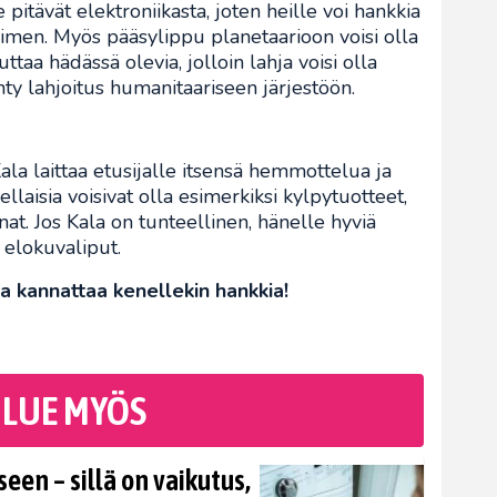
 pitävät elektroniikasta, joten heille voi hankkia
men. Myös pääsylippu planetaarioon voisi olla
ttaa hädässä olevia, jolloin lahja voisi olla
ty lahjoitus humanitaariseen järjestöön.
Kala laittaa etusijalle itsensä hemmottelua ja
 Sellaisia voisivat olla esimerkiksi kylpytuotteet,
anat. Jos Kala on tunteellinen, hänelle hyviä
i elokuvaliput.
oja kannattaa kenellekin hankkia!
LUE MYÖS
en – sillä on vaikutus,