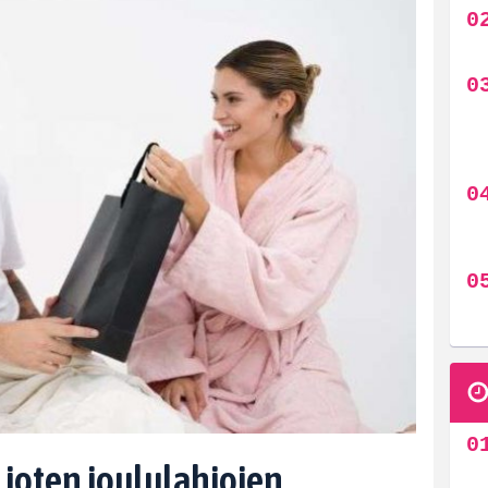
 joten joululahjojen