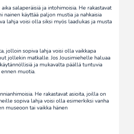
 aika salaperäisiä ja intohimoisia. He rakastavat
i nainen käyttää paljon mustia ja nahkaisia
iva lahja voisi olla siksi myös laadukas ja musta
, jolloin sopiva lahja voisi olla vaikkapa
put jollekin matkalle. Jos Jousimiehelle haluaa
 käytännöllisiä ja mukavalta päällä tuntuvia
le ennen muotia.
nnianhimoisia. He rakastavat asioita, joilla on
i heille sopiva lahja voisi olla esimerkiksi vanha
seen museoon tai vaikka hänen