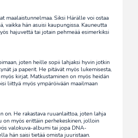
avat maalaistunnelmaa. Siksi Härälle voi ostaa
vää, vaikka hän asuisi kaupungissa. Kauneutta
myös hajuvettä tai jotain pehmeää esimerkiksi
aan, joten heille sopii lahjaksi hyvin jotkin
ynät ja paperit. He pitävät myös lukemisesta,
ksi myös kirjat. Matkustaminen on myös heidän
voisi liittyä myös ympäröivään maailmaan
n on. He rakastava ruuanlaittoa, joten lahja
apu on myös erittäin perhekeskinen, jolloin
myös valokuva-albumi tai jopa DNA-
la hän saisi tietää omista juuristaan.