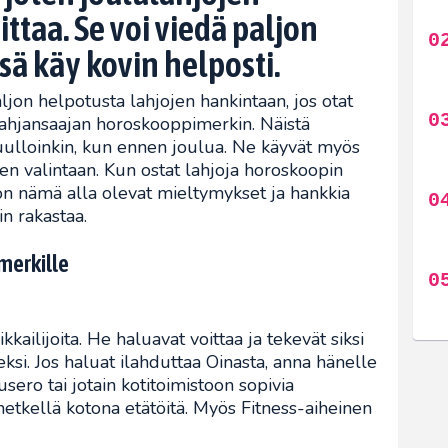
ittaa. Se voi viedä paljon
sä käy kovin helposti.
jon helpotusta lahjojen hankintaan, jos otat
ahjansaajan horoskooppimerkin. Näistä
uulloinkin, kun ennen joulua. Ne käyvät myös
en valintaan. Kun ostat lahjoja horoskoopin
on nämä alla olevat mieltymykset ja hankkia
in rakastaa.
imerkille
kkailijoita. He haluavat voittaa ja tekevät siksi
si. Jos haluat ilahduttaa Oinasta, anna hänelle
usero tai jotain kotitoimistoon sopivia
 hetkellä kotona etätöitä. Myös Fitness-aiheinen