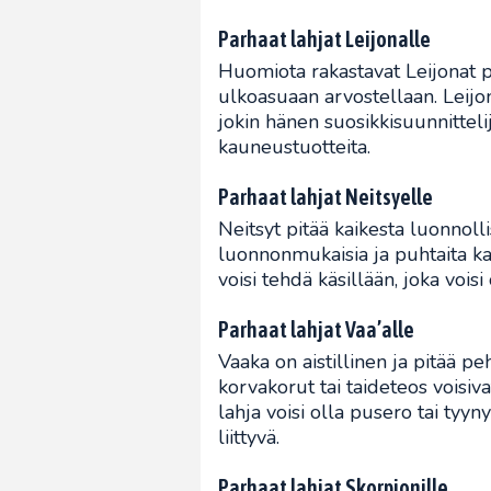
Parhaat lahjat Leijonalle
Huomiota rakastavat Leijonat pi
ulkoasuaan arvostellaan. Leijona
jokin hänen suosikkisuunnitteli
kauneustuotteita.
Parhaat lahjat Neitsyelle
Neitsyt pitää kaikesta luonnollis
luonnonmukaisia ja puhtaita kau
voisi tehdä käsillään, joka vois
Parhaat lahjat Vaa’alle
Vaaka on aistillinen ja pitää peh
korvakorut tai taideteos voisiva
lahja voisi olla pusero tai tyyn
liittyvä.
Parhaat lahjat Skorpionille