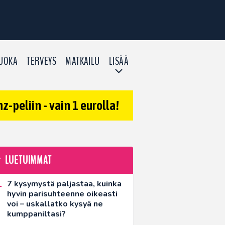
UOKA
TERVEYS
MATKAILU
LISÄÄ
-peliin - vain 1 eurolla!
LUETUIMMAT
7 kysymystä paljastaa, kuinka
hyvin parisuhteenne oikeasti
voi – uskallatko kysyä ne
kumppaniltasi?