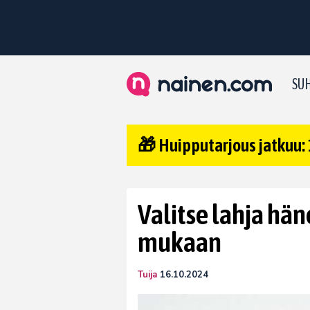
SUH
🎁 Huipputarjous jatkuu: 
Valitse lahja hä
mukaan
Tuija
16.10.2024