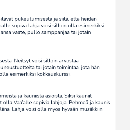
tävät pukeutumisesta ja siitä, että heidän
lle sopiva lahja voisi silloin olla esimerkiksi
jansa vaate, pullo samppanjaa tai jotain
esta. Neitsyt voisi silloin arvostaa
neustuotteita tai jotain toimintaa, jota hän
i olla esimerkiksi kokkauskurssi.
meistä ja kauniista asioista. Siksi kauniit
t olla Vaa’alle sopivia lahjoja. Pehmeä ja kaunis
yliina. Lahja voisi olla myös hyvään musiikkiin