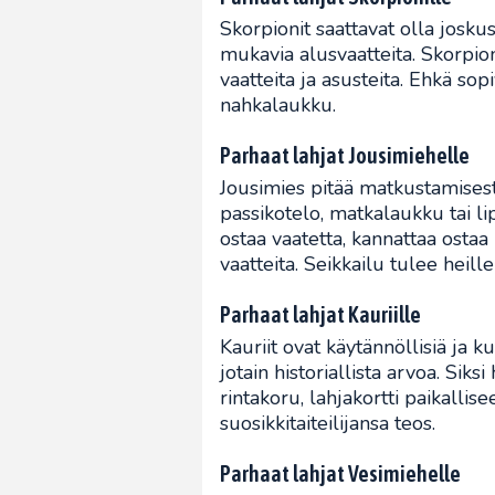
Skorpionit saattavat olla joskus
mukavia alusvaatteita. Skorpion
vaatteita ja asusteita. Ehkä sop
nahkalaukku.
Parhaat lahjat Jousimiehelle
Jousimies pitää matkustamisesta
passikotelo, matkalaukku tai li
ostaa vaatetta, kannattaa ostaa
vaatteita. Seikkailu tulee heil
Parhaat lahjat Kauriille
Kauriit ovat käytännöllisiä ja ku
jotain historiallista arvoa. Siks
rintakoru, lahjakortti paikalli
suosikkitaiteilijansa teos.
Parhaat lahjat Vesimiehelle