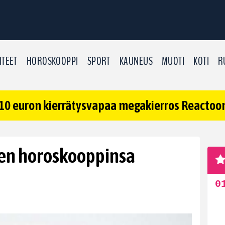
TEET
HOROSKOOPPI
SPORT
KAUNEUS
MUOTI
KOTI
R
10 euron kierrätysvapaa megakierros Reactoonz
nen horoskooppinsa