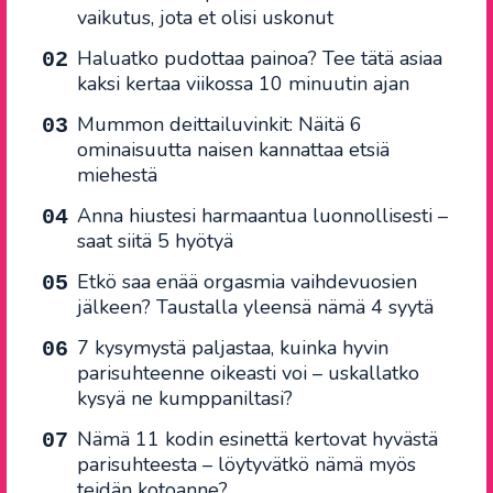
vaikutus, jota et olisi uskonut
Haluatko pudottaa painoa? Tee tätä asiaa
kaksi kertaa viikossa 10 minuutin ajan
Mummon deittailuvinkit: Näitä 6
ominaisuutta naisen kannattaa etsiä
miehestä
Anna hiustesi harmaantua luonnollisesti –
saat siitä 5 hyötyä
Etkö saa enää orgasmia vaihdevuosien
jälkeen? Taustalla yleensä nämä 4 syytä
7 kysymystä paljastaa, kuinka hyvin
parisuhteenne oikeasti voi – uskallatko
kysyä ne kumppaniltasi?
Nämä 11 kodin esinettä kertovat hyvästä
parisuhteesta – löytyvätkö nämä myös
teidän kotoanne?