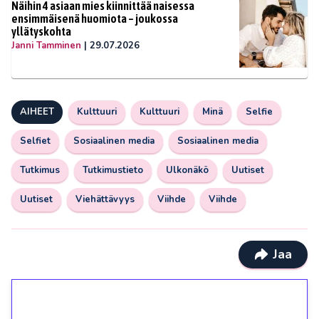
Näihin 4 asiaan mies kiinnittää naisessa
ensimmäisenä huomiota – joukossa
yllätyskohta
Janni Tamminen
|
29.07.2026
AIHEET
Kulttuuri
Kulttuuri
Minä
Selfie
Selfiet
Sosiaalinen media
Sosiaalinen media
Tutkimus
Tutkimustieto
Ulkonäkö
Uutiset
Uutiset
Viehättävyys
Viihde
Viihde
Jaa
1€ = 10€ arvosta