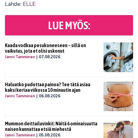
Lähde:
ELLE
LUE MYÖS:
Kaada vodkaa pesukoneeseen – sillä on
vaikutus, jota et olisi uskonut
Janni Tamminen
|
07.08.2026
Haluatko pudottaa painoa? Tee tätä asiaa
kaksi kertaa viikossa 10 minuutin ajan
Janni Tamminen
|
06.08.2026
Mummon deittailuvinkit: Näitä 6 ominaisuutta
naisen kannattaa etsiä miehestä
Janni Tamminen
|
05.08.2026