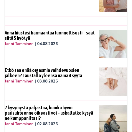
Anna hiustesi harmaantua luonnollisesti – saat
siitä 5 hyötyä
Janni Tamminen
|
04.08.2026
Etkö saa enää orgasmia vaihdevuosien
jälkeen? Taustalla yleensä nämä 4 syytä
Janni Tamminen
|
03.08.2026
7 kysymystä paljastaa, kuinka hyvin
parisuhteenne oikeasti voi – uskallatko kysyä
ne kumppaniltasi?
Janni Tamminen
|
02.08.2026