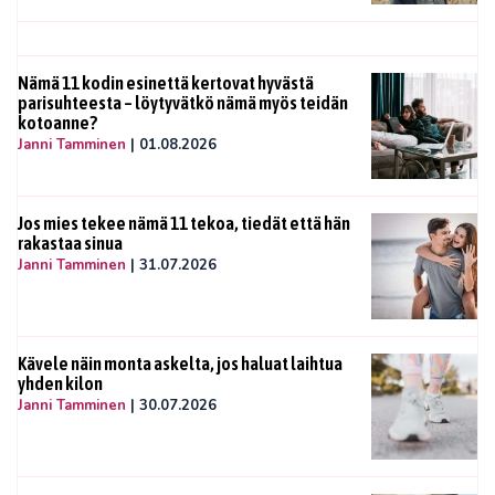
Nämä 11 kodin esinettä kertovat hyvästä
parisuhteesta – löytyvätkö nämä myös teidän
kotoanne?
Janni Tamminen
|
01.08.2026
Jos mies tekee nämä 11 tekoa, tiedät että hän
rakastaa sinua
Janni Tamminen
|
31.07.2026
Kävele näin monta askelta, jos haluat laihtua
yhden kilon
Janni Tamminen
|
30.07.2026