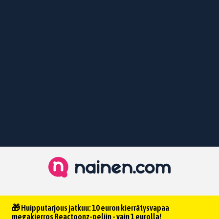
🎁 Huipputarjous jatkuu: 10 euron kierrätysvapaa
megakierros Reactoonz-peliin - vain 1 eurolla!