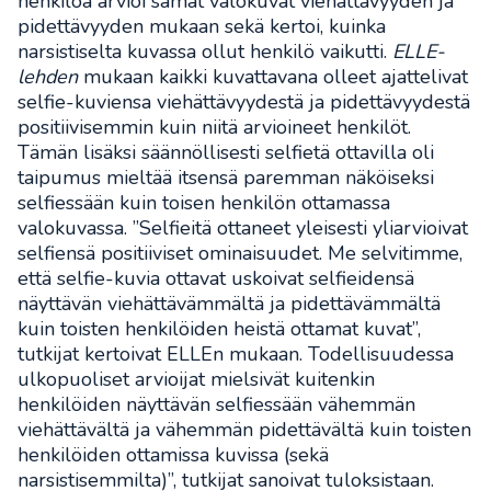
henkilöä arvioi samat valokuvat viehättävyyden ja
pidettävyyden mukaan sekä kertoi, kuinka
narsistiselta kuvassa ollut henkilö vaikutti.
ELLE-
lehden
mukaan kaikki kuvattavana olleet ajattelivat
selfie-kuviensa viehättävyydestä ja pidettävyydestä
positiivisemmin kuin niitä arvioineet henkilöt.
Tämän lisäksi säännöllisesti selfietä ottavilla oli
taipumus mieltää itsensä paremman näköiseksi
selfiessään kuin toisen henkilön ottamassa
valokuvassa. ”Selfieitä ottaneet yleisesti yliarvioivat
selfiensä positiiviset ominaisuudet. Me selvitimme,
että selfie-kuvia ottavat uskoivat selfieidensä
näyttävän viehättävämmältä ja pidettävämmältä
kuin toisten henkilöiden heistä ottamat kuvat”,
tutkijat kertoivat ELLEn mukaan. Todellisuudessa
ulkopuoliset arvioijat mielsivät kuitenkin
henkilöiden näyttävän selfiessään vähemmän
viehättävältä ja vähemmän pidettävältä kuin toisten
henkilöiden ottamissa kuvissa (sekä
narsistisemmilta)”, tutkijat sanoivat tuloksistaan.