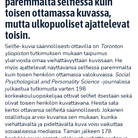
paremmalta selfiessä kuin
toisen ottamassa kuvassa,
mutta ulkopuoliset ajattelevat
toisin.
Selfie-kuvia säännöllisesti ottavilla on
Toronton
yliopiston
tutkimuksen mukaan taipumus
yliarvioida omaa viehättävyyttään kuvissaan. He
myös ajattelevat näyttävänsä selfiessä paremmalta
kuin toisen henkilön ottamassa valokuvassa.
Social
Psychological and Personality Science
-journalissa
julkaistua tutkimusta varten 198
korkeakouluopiskelijaa ottivat selfiet itsestään sekä
olivat toisen henkilön kuvattavana. Heistä sata
kertoi ottavansa selfieitä säännöllisesti. Jokainen
osallistuja arvioi kuvansa sen mukaan, kuinka
viehättävältä ja pidettävältä kuva voisi vaikuttaa
sosiaalisessa mediassa. Tämän jälkeen 178