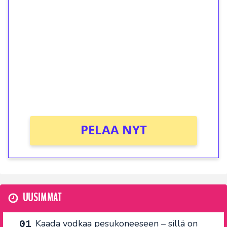
ilmaiskierroksia ilman
kierrätystä!
Talleta 1€
Saat heti 50 ilmaiskierrosta Tuohi 1000 -
peliin (arvo 0,20€ per kierros)!
Ei kierrätysvaatimusta!
PELAA NYT
UUSIMMAT
Kaada vodkaa pesukoneeseen – sillä on