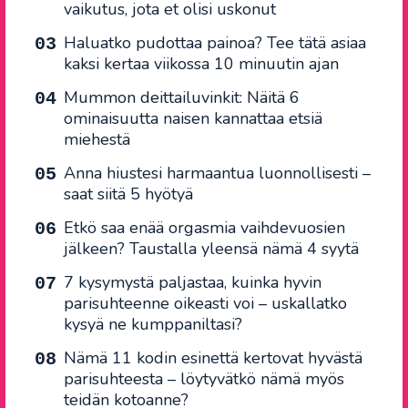
vaikutus, jota et olisi uskonut
Haluatko pudottaa painoa? Tee tätä asiaa
kaksi kertaa viikossa 10 minuutin ajan
Mummon deittailuvinkit: Näitä 6
ominaisuutta naisen kannattaa etsiä
miehestä
Anna hiustesi harmaantua luonnollisesti –
saat siitä 5 hyötyä
Etkö saa enää orgasmia vaihdevuosien
jälkeen? Taustalla yleensä nämä 4 syytä
7 kysymystä paljastaa, kuinka hyvin
parisuhteenne oikeasti voi – uskallatko
kysyä ne kumppaniltasi?
Nämä 11 kodin esinettä kertovat hyvästä
parisuhteesta – löytyvätkö nämä myös
teidän kotoanne?