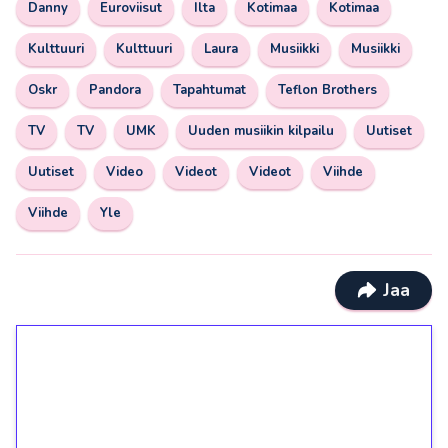
Danny
Euroviisut
Ilta
Kotimaa
Kotimaa
Kulttuuri
Kulttuuri
Laura
Musiikki
Musiikki
Oskr
Pandora
Tapahtumat
Teflon Brothers
TV
TV
UMK
Uuden musiikin kilpailu
Uutiset
Uutiset
Video
Videot
Videot
Viihde
Viihde
Yle
Jaa
1€ = 10€ arvosta
ilmaiskierroksia ilman
kierrätystä!