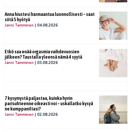
Anna hiustesi harmaantua luonnollisesti – saat
siitä 5 hyötyä
Janni Tamminen
|
04.08.2026
Etkö saa enää orgasmia vaihdevuosien
jälkeen? Taustalla yleensä nämä 4 syytä
Janni Tamminen
|
03.08.2026
7 kysymystä paljastaa, kuinka hyvin
parisuhteenne oikeasti voi – uskallatko kysyä
ne kumppaniltasi?
Janni Tamminen
|
02.08.2026