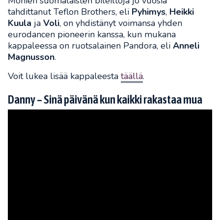
Monien suomalaisten bileiltoja jo vuosia
tahdittanut Teflon Brothers, eli
Pyhimys
,
Heikki
Kuula
ja
Voli
, on yhdistänyt voimansa yhden
eurodancen pioneerin kanssa, kun mukana
kappaleessa on ruotsalainen Pandora, eli
Anneli
Magnusson
.
Voit lukea lisää kappaleesta
täällä
.
Danny – Sinä päivänä kun kaikki rakastaa mua