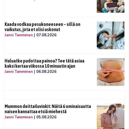
Kaada vodkaa pesukoneeseen – sillä on
vaikutus, jota et olisi uskonut
Janni Tamminen
|
07.08.2026
Haluatko pudottaa painoa? Tee tätä asiaa
kaksi kertaa viikossa 10 minuutin ajan
Janni Tamminen
|
06.08.2026
Mummon deittailuvinkit: Näitä 6 ominaisuutta
naisen kannattaa etsiä miehestä
Janni Tamminen
|
05.08.2026