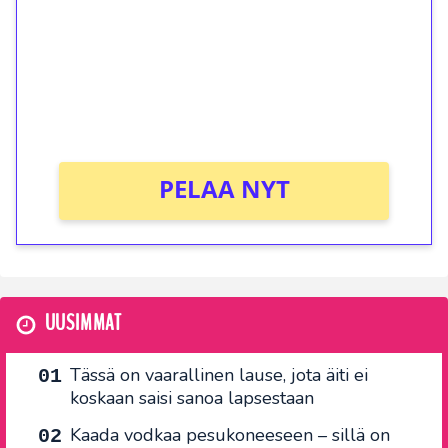
Talleta 1€
Saat heti 50 ilmaiskierrosta Tuohi 1000 -
peliin (arvo 0,20€ per kierros)!
Ei kierrätysvaatimusta!
PELAA NYT
UUSIMMAT
Tässä on vaarallinen lause, jota äiti ei
koskaan saisi sanoa lapsestaan
Kaada vodkaa pesukoneeseen – sillä on