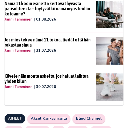
Nämä 11 kodin esinettä kertovat hyvästä
parisuhteesta – löytyvätkö nämä myös teidän
kotoanne?
Janni Tamminen
|
01.08.2026
Jos mies tekee nämä 11 tekoa, tiedät että hän
rakastaa sinua
Janni Tamminen
|
31.07.2026
Kävele näin monta askelta, jos haluat laihtua
yhden kilon
Janni Tamminen
|
30.07.2026
AIHEET
Aksel Kankaanranta
Blind Channel