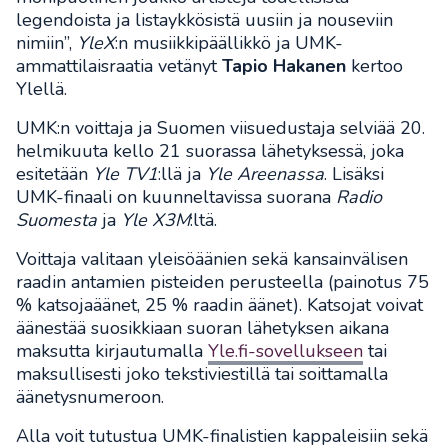
legendoista ja listaykkösistä uusiin ja nouseviin
nimiin”,
YleX
:n musiikkipäällikkö ja UMK-
ammattilaisraatia vetänyt
Tapio Hakanen
kertoo
Ylellä.
UMK:n voittaja ja Suomen viisuedustaja selviää 20.
helmikuuta kello 21 suorassa lähetyksessä, joka
esitetään
Yle TV1
:llä ja
Yle Areenassa
. Lisäksi
UMK-finaali on kuunneltavissa suorana
Radio
Suomesta
ja
Yle X3M
:ltä.
Voittaja valitaan yleisöäänien sekä kansainvälisen
raadin antamien pisteiden perusteella (painotus 75
% katsojaäänet, 25 % raadin äänet). Katsojat voivat
äänestää suosikkiaan suoran lähetyksen aikana
maksutta kirjautumalla
Yle.fi-sovellukseen
tai
maksullisesti joko tekstiviestillä tai soittamalla
äänetysnumeroon.
Alla voit tutustua UMK-finalistien kappaleisiin sekä