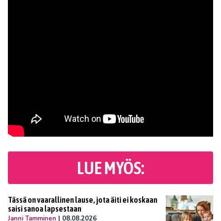
LUE MYÖS:
Tässä on vaarallinen lause, jota äiti ei koskaan
saisi sanoa lapsestaan
Janni Tamminen
|
08.08.2026