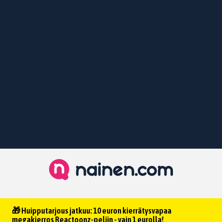
🎁 Huipputarjous jatkuu: 10 euron kierrätysvapaa
megakierros Reactoonz-peliin - vain 1 eurolla!