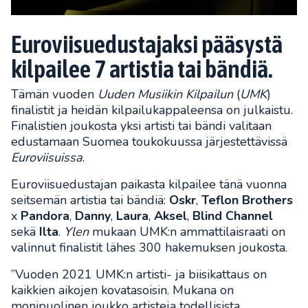
Euroviisuedustajaksi pääsystä
kilpailee 7 artistia tai bändiä.
Tämän vuoden
Uuden Musiikin Kilpailun
(
UMK
)
finalistit ja heidän kilpailukappaleensa on julkaistu.
Finalistien joukosta yksi artisti tai bändi valitaan
edustamaan Suomea toukokuussa järjestettävissä
Euroviisuissa
.
Euroviisuedustajan paikasta kilpailee tänä vuonna
seitsemän artistia tai bändiä:
Oskr
,
Teflon Brothers
x
Pandora
,
Danny
,
Laura
,
Aksel
,
Blind Channel
sekä
Ilta
.
Ylen
mukaan UMK:n ammattilaisraati on
valinnut finalistit lähes 300 hakemuksen joukosta.
”Vuoden 2021 UMK:n artisti- ja biisikattaus on
kaikkien aikojen kovatasoisin. Mukana on
monipuolinen joukko artisteja todellisista