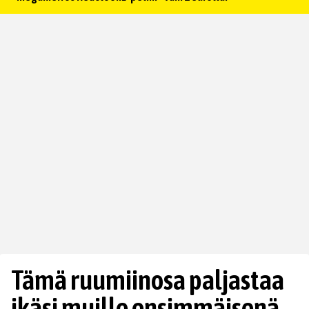
Tämä ruumiinosa paljastaa
ikäsi muille ensimmäisenä