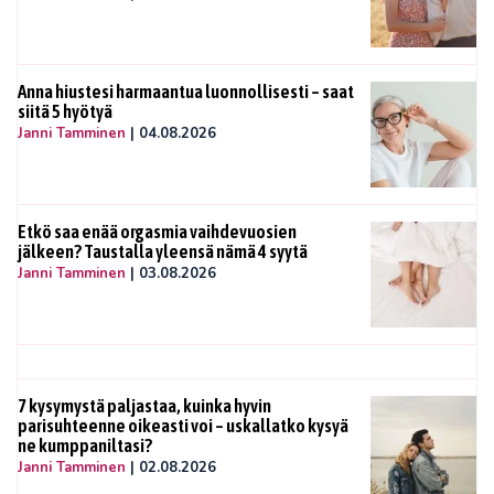
Anna hiustesi harmaantua luonnollisesti – saat
siitä 5 hyötyä
Janni Tamminen
|
04.08.2026
Etkö saa enää orgasmia vaihdevuosien
jälkeen? Taustalla yleensä nämä 4 syytä
Janni Tamminen
|
03.08.2026
7 kysymystä paljastaa, kuinka hyvin
parisuhteenne oikeasti voi – uskallatko kysyä
ne kumppaniltasi?
Janni Tamminen
|
02.08.2026