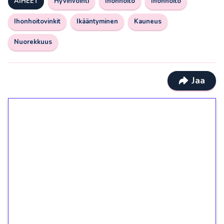
AIHEET
Hyvinvointi
Ihonhoito
Ihonhoito
Ihonhoitovinkit
Ikääntyminen
Kauneus
Nuorekkuus
Jaa
1€ = 10€ arvosta
ilmaiskierroksia ilman
kierrätystä!
Talleta 1€
Saat heti 50 ilmaiskierrosta Tuohi 1000 -
peliin (arvo 0,20€ per kierros)!
Ei kierrätysvaatimusta!