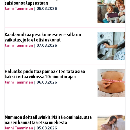
saisi sanoa lapsestaan
Janni Tamminen
|
08.08.2026
Kaada vodkaa pesukoneeseen – sillä on
vaikutus, jota et olisi uskonut
Janni Tamminen
|
07.08.2026
Haluatko pudottaa painoa? Tee tätä asiaa
kaksi kertaa viikossa 10 minuutin ajan
Janni Tamminen
|
06.08.2026
Mummon deittailuvinkit: Näitä 6 ominaisuutta
naisen kannattaa etsiä miehestä
Janni Tamminen
|
05.08.2026