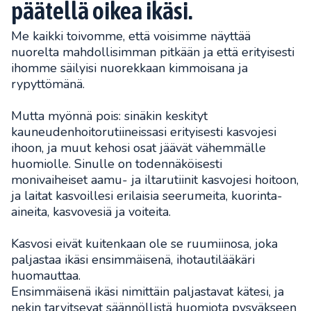
päätellä oikea ikäsi.
Me kaikki toivomme, että voisimme näyttää
nuorelta mahdollisimman pitkään ja että erityisesti
ihomme säilyisi nuorekkaan kimmoisana ja
rypyttömänä.
Mutta myönnä pois: sinäkin keskityt
kauneudenhoitorutiineissasi erityisesti kasvojesi
ihoon, ja muut kehosi osat jäävät vähemmälle
huomiolle. Sinulle on todennäköisesti
monivaiheiset aamu- ja iltarutiinit kasvojesi hoitoon,
ja laitat kasvoillesi erilaisia seerumeita, kuorinta-
aineita, kasvovesiä ja voiteita.
Kasvosi eivät kuitenkaan ole se ruumiinosa, joka
paljastaa ikäsi ensimmäisenä, ihotautilääkäri
huomauttaa.
Ensimmäisenä ikäsi nimittäin paljastavat kätesi, ja
nekin tarvitsevat säännöllistä huomiota pysyäkseen