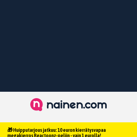
🎁 Huipputarjous jatkuu: 10 euron kierrätysvapaa
megakierros Reactoonz-peliin - vain 1 eurolla!