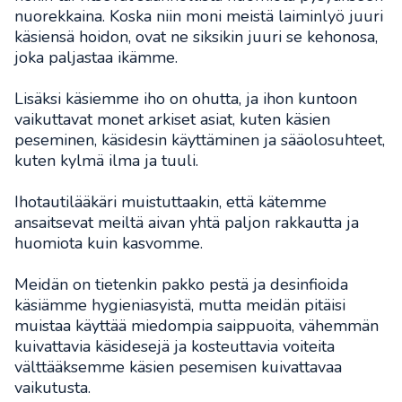
nuorekkaina. Koska niin moni meistä laiminlyö juuri
käsiensä hoidon, ovat ne siksikin juuri se kehonosa,
joka paljastaa ikämme.
Lisäksi käsiemme iho on ohutta, ja ihon kuntoon
vaikuttavat monet arkiset asiat, kuten käsien
peseminen, käsidesin käyttäminen ja sääolosuhteet,
kuten kylmä ilma ja tuuli.
Ihotautilääkäri muistuttaakin, että kätemme
ansaitsevat meiltä aivan yhtä paljon rakkautta ja
huomiota kuin kasvomme.
Meidän on tietenkin pakko pestä ja desinfioida
käsiämme hygieniasyistä, mutta meidän pitäisi
muistaa käyttää miedompia saippuoita, vähemmän
kuivattavia käsidesejä ja kosteuttavia voiteita
välttääksemme käsien pesemisen kuivattavaa
vaikutusta.