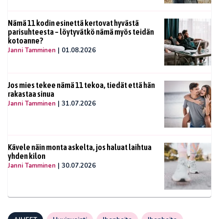
Nämä 11 kodin esinettä kertovat hyvästä
parisuhteesta – löytyvätkö nämä myös teidän
kotoanne?
Janni Tamminen
|
01.08.2026
Jos mies tekee nämä 11 tekoa, tiedät että hän
rakastaa sinua
Janni Tamminen
|
31.07.2026
Kävele näin monta askelta, jos haluat laihtua
yhden kilon
Janni Tamminen
|
30.07.2026