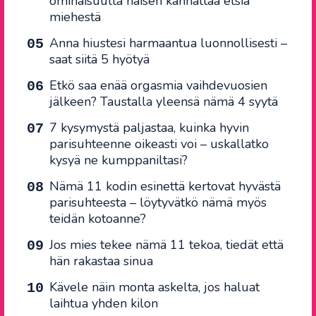
ominaisuutta naisen kannattaa etsiä
miehestä
Anna hiustesi harmaantua luonnollisesti –
saat siitä 5 hyötyä
Etkö saa enää orgasmia vaihdevuosien
jälkeen? Taustalla yleensä nämä 4 syytä
7 kysymystä paljastaa, kuinka hyvin
parisuhteenne oikeasti voi – uskallatko
kysyä ne kumppaniltasi?
Nämä 11 kodin esinettä kertovat hyvästä
parisuhteesta – löytyvätkö nämä myös
teidän kotoanne?
Jos mies tekee nämä 11 tekoa, tiedät että
hän rakastaa sinua
Kävele näin monta askelta, jos haluat
laihtua yhden kilon