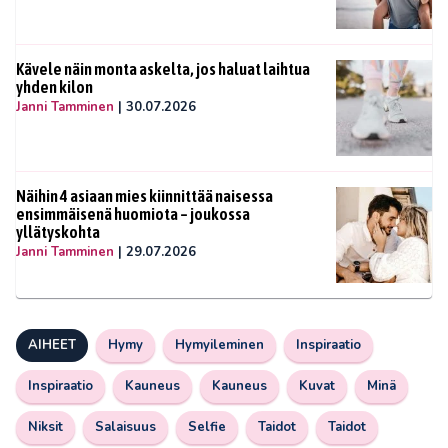
Kävele näin monta askelta, jos haluat laihtua
yhden kilon
Janni Tamminen
|
30.07.2026
Näihin 4 asiaan mies kiinnittää naisessa
ensimmäisenä huomiota – joukossa
yllätyskohta
Janni Tamminen
|
29.07.2026
AIHEET
Hymy
Hymyileminen
Inspiraatio
Inspiraatio
Kauneus
Kauneus
Kuvat
Minä
Niksit
Salaisuus
Selfie
Taidot
Taidot