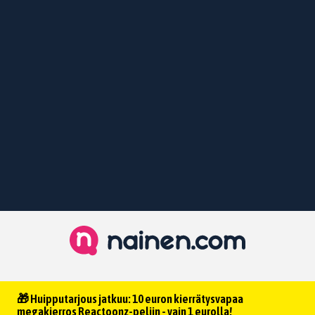
🎁 Huipputarjous jatkuu: 10 euron kierrätysvapaa
megakierros Reactoonz-peliin - vain 1 eurolla!