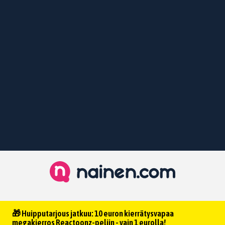
🎁 Huipputarjous jatkuu: 10 euron kierrätysvapaa
megakierros Reactoonz-peliin - vain 1 eurolla!