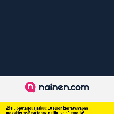
🎁 Huipputarjous jatkuu: 10 euron kierrätysvapaa
megakierros Reactoonz-peliin - vain 1 eurolla!