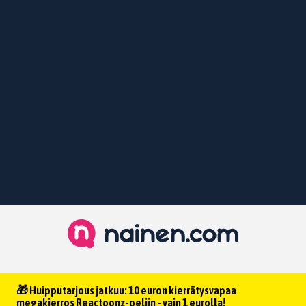
🎁 Huipputarjous jatkuu: 10 euron kierrätysvapaa
megakierros Reactoonz-peliin - vain 1 eurolla!