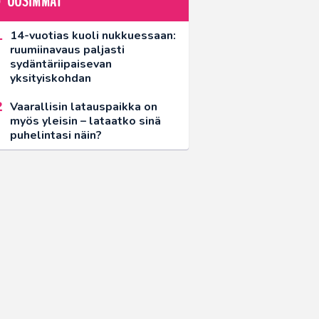
UUSIMMAT
14-vuotias kuoli nukkuessaan:
ruumiinavaus paljasti
sydäntäriipaisevan
yksityiskohdan
Vaarallisin latauspaikka on
myös yleisin – lataatko sinä
puhelintasi näin?