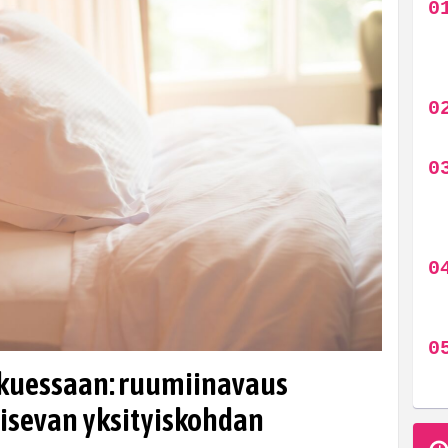
kkuessaan: ruumiinavaus
aisevan yksityiskohdan