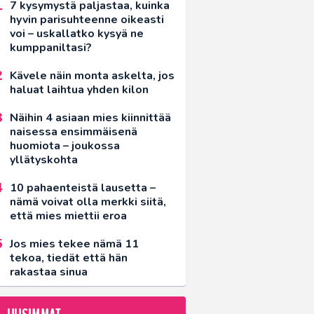
7 kysymystä paljastaa, kuinka
hyvin parisuhteenne oikeasti
voi – uskallatko kysyä ne
kumppaniltasi?
Kävele näin monta askelta, jos
haluat laihtua yhden kilon
Näihin 4 asiaan mies kiinnittää
naisessa ensimmäisenä
huomiota – joukossa
yllätyskohta
10 pahaenteistä lausetta –
nämä voivat olla merkki siitä,
että mies miettii eroa
Jos mies tekee nämä 11
tekoa, tiedät että hän
rakastaa sinua