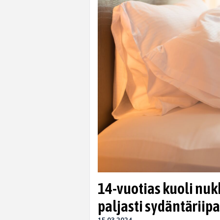
14-vuotias kuoli nu
paljasti sydäntäriip