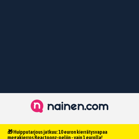
🎁 Huipputarjous jatkuu: 10 euron kierrätysvapaa
megakierros Reactoonz-peliin - vain 1 eurolla!