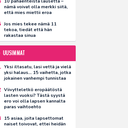
10 pahaenteistä lausetta –
nämä voivat olla merkki siitä,
että mies miettii eroa
Jos mies tekee nämä 11
tekoa, tiedät että hän
rakastaa sinua
UUSIMMAT
Yksi iltasatu, lasi vettä ja vielä
yksi halaus… 15 vaihetta, jotka
jokainen vanhempi tunnistaa
Viivytteletkö eropäätöstä
lasten vuoksi? Tästä syystä
ero voi olla lapsen kannalta
paras vaihtoehto
15 asiaa, joita lapsettomat
naiset toivovat, ettei heidän