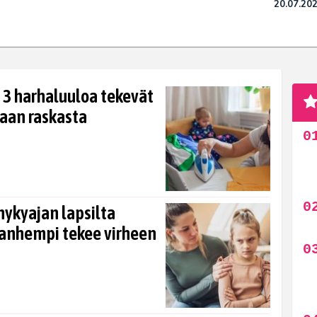
20.07.20
3 harhaluuloa tekevät
haan raskasta
nykyajan lapsilta
vanhempi tekee virheen