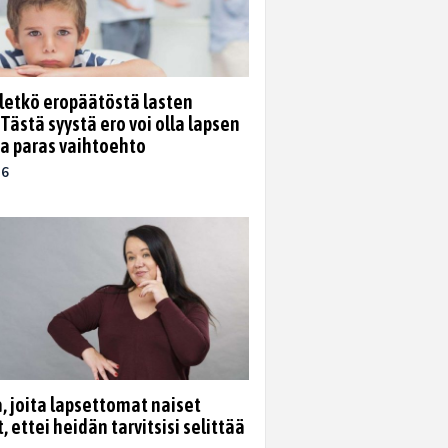
eletkö eropäätöstä lasten
Tästä syystä ero voi olla lapsen
a paras vaihtoehto
26
a, joita lapsettomat naiset
, ettei heidän tarvitsisi selittää