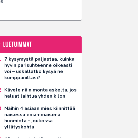
26
LUETUIMMAT
7 kysymystä paljastaa, kuinka
hyvin parisuhteenne oikeasti
voi – uskallatko kysyä ne
kumppaniltasi?
Kävele näin monta askelta, jos
haluat laihtua yhden kilon
Näihin 4 asiaan mies kiinnittää
naisessa ensimmäisenä
huomiota – joukossa
yllätyskohta