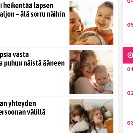
oi heikentää lapsen
ljon – älä sorru näihin
psia vasta
va puhuu näistä ääneen
van yhteyden
ersoonan välillä