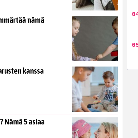
 ymmärtää nämä
sarusten kanssa
i? Nämä 5 asiaa