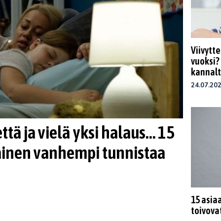
Viivytt
vuoksi? 
kannalt
24.07.20
vettä ja vielä yksi halaus… 15
kainen vanhempi tunnistaa
15 asia
toivovat