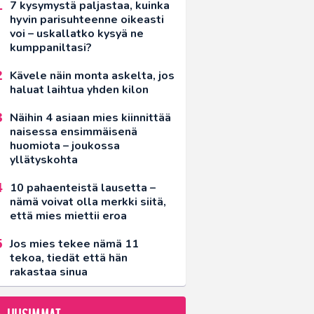
7 kysymystä paljastaa, kuinka
hyvin parisuhteenne oikeasti
voi – uskallatko kysyä ne
kumppaniltasi?
Kävele näin monta askelta, jos
haluat laihtua yhden kilon
Näihin 4 asiaan mies kiinnittää
naisessa ensimmäisenä
huomiota – joukossa
yllätyskohta
10 pahaenteistä lausetta –
nämä voivat olla merkki siitä,
että mies miettii eroa
Jos mies tekee nämä 11
tekoa, tiedät että hän
rakastaa sinua